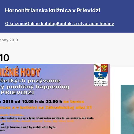
Hornonitrianska knižnica v Prievidzi
O knižnici
Online katalóg
Kontakt a otváracie hodiny
 hody 2010
10