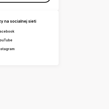
y na socialnej sieti
acebook
ouTube
nstagram