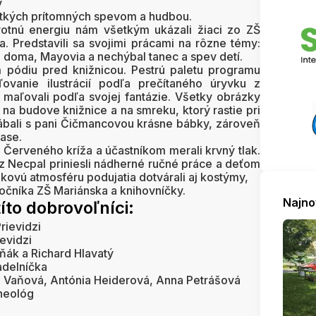
v
etkých prítomných spevom a hudbou.
votnú energiu nám všetkým ukázali žiaci zo ZŠ
ka. Predstavili sa svojimi prácami na rôzne témy:
 doma, Mayovia a nechýbal tanec a spev detí.
 pódiu pred knižnicou. Pestrú paletu programu
ľovanie ilustrácií podľa prečítaného úryvku z
i maľovali podľa svojej fantázie. Všetky obrázky
na budove knižnice a na smreku, ktorý rastie pri
yrábali s pani Čičmancovou krásne bábky, zároveň
rase.
 Červeného kríža a účastníkom merali krvný tlak.
 Necpal priniesli nádherné ručné práce a deťom
kovú atmosféru podujatia dotvárali aj kostýmy,
 ročníka ZŠ Mariánska a knihovníčky.
Najno
 títo dobrovoľníci:
rievidzi
evidzi
ňák a Richard Hlavatý
adelníčka
a Vaňová, Antónia Heiderová, Anna Petrášová
heológ