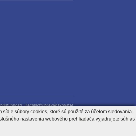
)
prístupnosti
Technický prevádzkovateľ
 sídle súbory cookies, ktoré sú použité za účelom sledovania
íslušného nastavenia webového prehliadača vyjadrujete súhlas
Generuje
CMS BUXUS