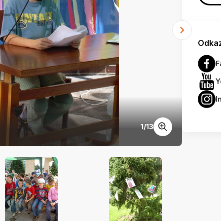
Odkaz
F
Y
I
1
/
13