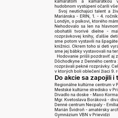
kamarátom a kamarátkou 
hudobnom vystúpení očarili vš
Svoj neutíchajúci talent a ži
Mariánska - ERIN, 1. - 4. roční
Londýn, o psíkovi, ktorého mám
Nehodovalo sa len na hlavnom
obohatili tvorivé dielne - ma
rozprávkovej knihy, ďalšie det
sme potom vystavili na špagáte 
knižnici. Okrem toho si deti v
sme jej bábky vystavovali na te
Hodovanie prišli pozdraviť aj z
Dôchodkyne z Denného centra z
rozprávali pekné rozprávky. Cel
v ktorých boli oblečení žiaci 9.
Do akcie sa zapojili i
Regionálne kultúrne centrum v P
Mestské kultúrne stredisko v Pri
Divadlo na doske - Maxo Korma
Mgr. Kvetoslava Boráková - div
Denné centrum Necpaly - Emíli
Marián Švidroň - amatérsky arc
Gymnázium VBN v Prievidzi