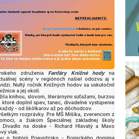
anskeho združenia
Fanfáry
Knižné hody
na
ektuálnej scény v regiónoch našiel odozvu aj v
evidzi. Nultý ročník Knižných hodov sa uskutočnil
žnice a jej okolí.
žila knihou, slovom, literárnymi súťažami, burzou
, ktoré doplnil spev, tanec, divadelné vystúpenie
e každý - od škôlkarov až po dôchodcov.
všetkým rozprávky. Pre MŠ Mišíka, zverencom z
omoci, a žiakom Špeciálnej základnej školy
alo Divadlo na doske - Richard Hlavatý a Maxo
vý vlak.
 o histórii Prievidzsko - Bojnického domínia