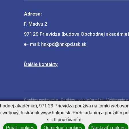
Adresa:
F. Madvu 2
971 29 Prievidza (budova Obchodnej akadémie
e- mail:
hnkpd@hnkpd.tsk.sk
Ďalšie kontakty
Cookies nastavenie
Cookies - viac informácií
Vyhlásenie o 
chodnej akadémie), 971 29 Prievidza používa na tomto webovom
Správca obsahu
a webových stránok www.hnkpd.sk. Prehliadaním a použitím pr
s ich používaním.
Prijať cookies
Odmietnuť cookies
Nastaviť cookies