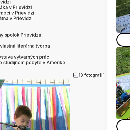
vidzi
náka v Prievidzi
oci v Prievidzi
tna v Prievidzi
ý spolok Prievidza
vlastná literárna tvorba
ýstava výtvarných prác
 o študijnom pobyte v Amerike
13 fotografií