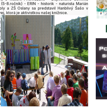
5-8.ročník) - ERIN - historik - naturista Marián
oly a ZŠ Oslany sa predstavil Hanblivý Šašo v
j, ktorá je aktivistkou
našej knižnice.
.
t
,
h
,
o
.
e
o
a
V
a
é
h
a
á
v
l
s