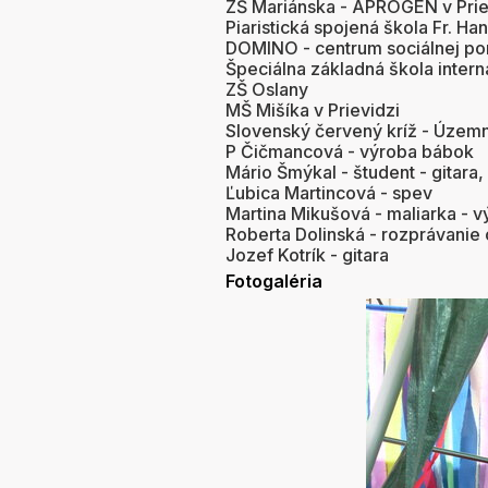
ZŠ Mariánska - APROGEN v Prie
Piaristická spojená škola Fr. Ha
DOMINO - centrum sociálnej pom
Špeciálna základná škola interná
ZŠ Oslany
MŠ Mišíka v Prievidzi
Slovenský červený kríž - Územn
P Čičmancová - výroba bábok
Mário Šmýkal - študent - gitara, 
Ľubica Martincová - spev
Martina Mikušová - maliarka - v
Roberta Dolinská - rozprávanie
Jozef Kotrík - gitara
Fotogaléria