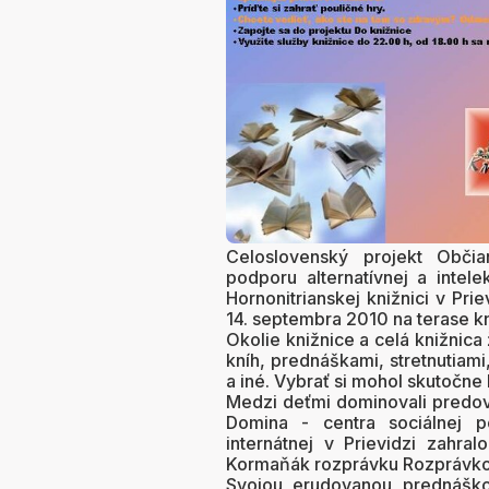
Celoslovenský projekt Obči
podporu alternatívnej a intel
Hornonitrianskej knižnici v Pri
14. septembra 2010 na terase kni
Okolie knižnice a celá knižnica 
kníh, prednáškami, stretnutiami
a iné. Vybrať si mohol skutočn
Medzi deťmi dominovali predo
Domina - centra sociálnej p
internátnej v Prievidzi zahr
Kormaňák rozprávku Rozprávko
Svojou erudovanou prednáškou