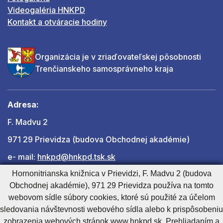
Videogaléria HNKPD
Kontakt a otváracie hodiny
Organizácia je v zriaďovateľskej pôsobnosti
Trenčianskeho samosprávneho kraja
Adresa:
F. Madvu 2
971 29 Prievidza (budova Obchodnej akadémie)
e- mail:
hnkpd@hnkpd.tsk.sk
Hornonitrianska knižnica v Prievidzi, F. Madvu 2 (budova
Obchodnej akadémie), 971 29 Prievidza používa na tomto
Ďalšie kontakty
webovom sídle súbory cookies, ktoré sú použité za účelom
sledovania návštevnosti webového sídla alebo k prispôsobeniu
zobrazenia webových stránok www.hnkpd.sk. Prehliadaním a
Cookies nastavenie
Cookies - viac informácií
Vyhlásenie o prístupnosti