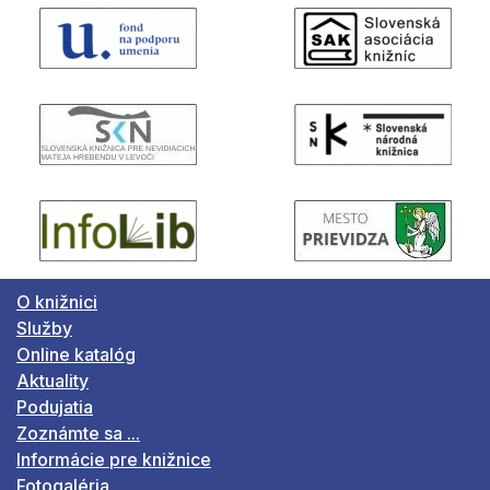
O knižnici
Služby
Online katalóg
Aktuality
Podujatia
Zoznámte sa ...
Informácie pre knižnice
Fotogaléria