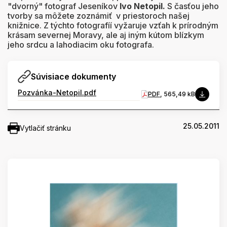
"dvorný" fotograf Jeseníkov
Ivo Netopil.
S časťou jeho
tvorby sa môžete zoznámiť v priestoroch našej
knižnice. Z týchto fotografíí vyžaruje vzťah k prírodným
krásam severnej Moravy, ale aj iným kútom blízkym
jeho srdcu a lahodiacim oku fotografa.
Súvisiace dokumenty
Pozvánka-Netopil.pdf
PDF
, 565,49 kB
25.05.2011
Vytlačiť stránku