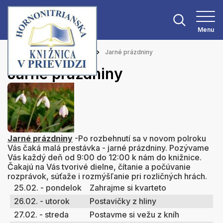
Menu
Hlavná stránka
Aktuality
Jarné prázdniny
Jarné prázdniny
Jarné prázdniny
-Po rozbehnutí sa v novom polroku
Vás čaká malá prestávka - jarné prázdniny. Pozývame
Vás každý deň od 9:00 do 12:00 k nám do knižnice.
Čakajú na Vás tvorivé dielne, čítanie a počúvanie
rozprávok, súťaže i rozmýšľanie pri rozličných hrách.
25.02. - pondelok
Zahrajme si kvarteto
26.02. - utorok
Postavičky z hliny
27.02. - streda
Postavme si vežu z kníh