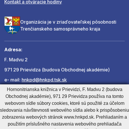
Kontakt a otváracie hodiny
Organizácia je v zriaďovateľskej pôsobnosti
Trenčianskeho samosprávneho kraja
Adresa:
F. Madvu 2
971 29 Prievidza (budova Obchodnej akadémie)
e- mail:
hnkpd@hnkpd.tsk.sk
Hornonitrianska knižnica v Prievidzi, F. Madvu 2 (budova
Obchodnej akadémie), 971 29 Prievidza používa na tomto
Ďalšie kontakty
webovom sídle súbory cookies, ktoré sú použité za účelom
sledovania návštevnosti webového sídla alebo k prispôsobeniu
zobrazenia webových stránok www.hnkpd.sk. Prehliadaním a
Cookies nastavenie
Cookies - viac informácií
Vyhlásenie o prístupnosti
použitím príslušného nastavenia webového prehliadača
Technický prevádzkovateľ
Správca obsahu