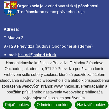
Organizácia je v zriaďovateľskej pôsobnosti
Trenčianskeho samosprávneho kraja
Adresa:
F. Madvu 2
971 29 Prievidza (budova Obchodnej akadémie)
e- mail:
hnkpd@hnkpd.tsk.sk
Hornonitrianska knižnica v Prievidzi, F. Madvu 2 (budova
Obchodnej akadémie), 971 29 Prievidza používa na tomto
Ďalšie kontakty
webovom sídle súbory cookies, ktoré sú použité za účelom
sledovania návštevnosti webového sídla alebo k prispôsobeniu
zobrazenia webových stránok www.hnkpd.sk. Prehliadaním a
Cookies nastavenie
Cookies - viac informácií
Vyhlásenie o prístupnosti
použitím príslušného nastavenia webového prehliadača
Technický prevádzkovateľ
Správca obsahu
vyjadrujete súhlas s ich používaním.
Generuje
CMS BUXUS
Prijať cookies
Odmietnuť cookies
Nastaviť cookies