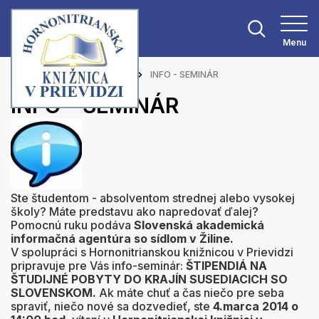
Menu
Hlavná stránka
Aktuality
INFO - SEMINÁR
INFO - SEMINÁR
Ste študentom - absolventom strednej alebo vysokej
školy? Máte predstavu ako napredovať ďalej?
Pomocnú ruku podáva
Slovenská akademická
informačná agentúra so sídlom v Žiline.
V spolupráci s Hornonitrianskou knižnicou v Prievidzi
pripravuje pre Vás info-seminár:
ŠTIPENDIÁ NA
ŠTUDIJNÉ POBYTY DO KRAJÍN SUSEDIACICH SO
SLOVENSKOM.
Ak máte chuť a čas niečo pre seba
spraviť, niečo nové sa dozvedieť, ste
4.marca 2014 o