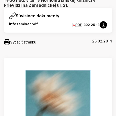
14:00 hod.
vítaní v
Hornonitrianskej knižnici v
Prievidzi na Záhradníckej ul. 21.
Súvisiace dokumenty
Infoseminar.pdf
PDF
, 302,25 kB
25.02.2014
Vytlačiť stránku