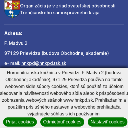
Organizácia je v zriaďovateľskej pôsobnosti
Trenčianskeho samosprávneho kraja
Adresa:
F. Madvu 2
971 29 Prievidza (budova Obchodnej akadémie)
e- mail:
hnkpd@hnkpd.tsk.sk
Hornonitrianska knižnica v Prievidzi, F. Madvu 2 (budova
Obchodnej akadémie), 971 29 Prievidza používa na tomto
Ďalšie kontakty
webovom sídle súbory cookies, ktoré sú použité za účelom
sledovania návštevnosti webového sídla alebo k prispôsobeniu
zobrazenia webových stránok www.hnkpd.sk. Prehliadaním a
Cookies nastavenie
Cookies - viac informácií
Vyhlásenie o prístupnosti
použitím príslušného nastavenia webového prehliadača
Technický prevádzkovateľ
Správca obsahu
vyjadrujete súhlas s ich používaním.
Generuje
CMS BUXUS
Prijať cookies
Odmietnuť cookies
Nastaviť cookies