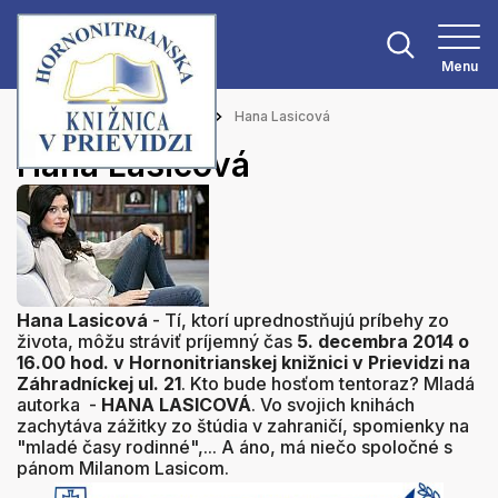
Menu
Hlavná stránka
Aktuality
Hana Lasicová
Hana Lasicová
Hana Lasicová
- Tí, ktorí uprednostňujú príbehy zo
života, môžu stráviť príjemný čas
5. decembra 2014 o
16.00 hod. v Hornonitrianskej knižnici v Prievidzi na
Záhradníckej ul. 21
. Kto bude hosťom tentoraz? Mladá
autorka -
HANA LASICOVÁ
. Vo svojich knihách
zachytáva zážitky zo štúdia v zahraničí, spomienky na
"mladé časy rodinné",...
A áno, má niečo spoločné s
pánom Milanom Lasicom.