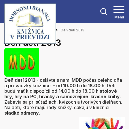
Menu
Hlavná stránka
Aktuality
Deň detí 2013
Deň detí 2013
Deň detí 2013
- oslávte s nami MDD počas celého dňa
a prevádzky knižnice - od
10.00 h do 18.00 h
. Deti
budú mať k dispozícii od 14.00 h do 18.00 h
stolové
hry, hry na PC, hračky a samozrejme krásne knihy.
Zabavia sa pri súťažiach, kvízoch a tvorivých dielňach.
Na deti, ktoré majú rady knižky, čakajú v knižnici
sladké odmeny
.