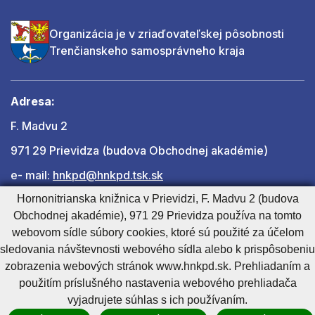
Organizácia je v zriaďovateľskej pôsobnosti
Trenčianskeho samosprávneho kraja
Adresa:
F. Madvu 2
971 29 Prievidza (budova Obchodnej akadémie)
e- mail:
hnkpd@hnkpd.tsk.sk
Hornonitrianska knižnica v Prievidzi, F. Madvu 2 (budova
Obchodnej akadémie), 971 29 Prievidza používa na tomto
Ďalšie kontakty
webovom sídle súbory cookies, ktoré sú použité za účelom
sledovania návštevnosti webového sídla alebo k prispôsobeniu
zobrazenia webových stránok www.hnkpd.sk. Prehliadaním a
Cookies nastavenie
Cookies - viac informácií
Vyhlásenie o prístupnosti
použitím príslušného nastavenia webového prehliadača
Technický prevádzkovateľ
Správca obsahu
vyjadrujete súhlas s ich používaním.
Generuje
CMS BUXUS