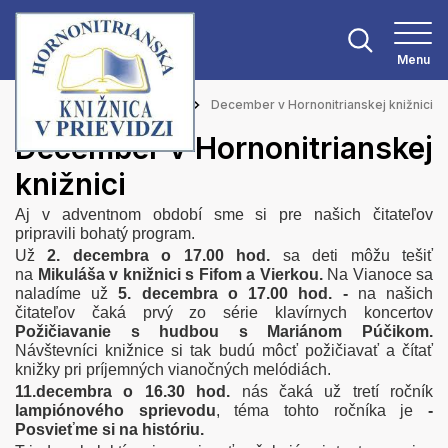
Menu
Hlavná stránka
Aktuality
December v Hornonitrianskej knižnici
December v Hornonitrianskej
knižnici
Aj v adventnom období sme si pre našich čitateľov
pripravili bohatý program.
Už
2. decembra o 17.00 hod.
sa deti môžu tešiť
na
Mikuláša v knižnici s Fifom a Vierkou.
Na Vianoce sa
naladíme už
5. decembra o 17.00 hod. -
na našich
čitateľov čaká prvý zo série klavírnych koncertov
Požičiavanie s hudbou s Mariánom Púčikom.
Návštevníci knižnice si tak budú môcť požičiavať a čítať
knižky pri príjemných vianočných melódiách.
11.decembra o 16.30 hod.
nás čaká už tretí ročník
lampiónového sprievodu
, téma tohto ročníka je
-
Posvieťme si na históriu.