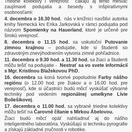
Triedne kolektívy i verejnosť čakajú aj tento mesiac
zaujímavé podujatia a besedy s inšpiratívnymi
osobnosťami:
4. decembra o 16.30 hod.
nás v knižnici navštívi autorka
knihy Nemecká krv Erika Jarkovská v rámci podujatia pod
názvom
Spomienky na Hauerland
, ktoré je určené pre
širokú verejnosť.
8. decembra o 11.15 hod.
sa uskutoční
Putovanie
zimnou krajinou
– podujatie, kde si študenti so
zdravotným znevýhodnením vytvoria zimné pohľadnice.
11. decembra o 9.30 hod. a 11.30 hod.
sa žiaci a študenti
môžu tešiť na podujatie -
Nestrať sa vo svete informácií
s Mgr. Kristínou Blažekovou PhD.
16. decembra
sa koná tvorivé popoludnie
Farby nášho
regiónu
(o 12.00 hod. pre žiakov a o 16.00 hod. pre
verejnosť), kde si účastníci budú môcť vyskúšať výtvarné
techniky pod vedením
regionálnej umelkyne Lívie
Boliešikovej
.
17. decembra o 11.00 hod.
sa vybrané triedne kolektívy
môžu tešiť na
Čarovné čítanie s Mirkou Ábelovou.
Žiaci budú môcť opäť nahliadnuť aj do nášho
inteligentného laboratória. Vyskúšajú si techniku pyrografie
a získajú základné zručnosti v robotike.