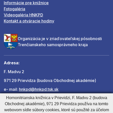
Informácie pre knižnice
Fotogaléria
Videogaléria HNKPD
Kontakt a otváracie hodiny
Organizácia je v zriaďovateľskej pôsobnosti
Trenčianskeho samosprávneho kraja
Adresa:
F. Madvu 2
971 29 Prievidza (budova Obchodnej akadémie)
e- mail:
hnkpd@hnkpd.tsk.sk
Hornonitrianska knižnica v Prievidzi, F. Madvu 2 (budova
Obchodnej akadémie), 971 29 Prievidza používa na tomto
Ďalšie kontakty
webovom sídle súbory cookies, ktoré sú použité za účelom