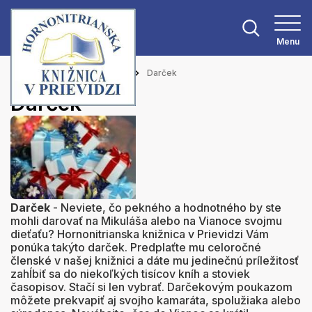
Menu
Hlavná stránka
Aktuality
Darček
Darček
Darček
- Neviete, čo pekného a hodnotného by ste
mohli darovať na Mikuláša alebo na Vianoce svojmu
dieťaťu? Hornonitrianska knižnica v Prievidzi Vám
ponúka takýto darček. Predplaťte mu celoročné
členské v našej knižnici a dáte mu jedinečnú príležitosť
zahĺbiť sa do niekoľkých tisícov kníh a stoviek
časopisov. Stačí si len vybrať. Darčekovým poukazom
môžete prekvapiť aj svojho kamaráta, spolužiaka alebo