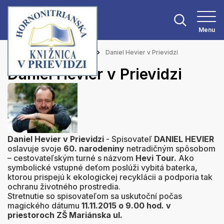
Menu
Hlavná stránka
Aktuality
Daniel Hevier v Prievidzi
Daniel Hevier v Prievidzi
Daniel Hevier v Prievidzi
- Spisovateľ
DANIEL HEVIER
oslavuje svoje
60. narodeniny
netradičným spôsobom
– cestovateľským turné s názvom
Hevi Tour.
Ako
symbolické vstupné deťom poslúži vybitá baterka,
ktorou prispejú k ekologickej recyklácii a podporia tak
ochranu životného prostredia.
Stretnutie so spisovateľom sa uskutoční počas
magického dátumu
11.11.2015 o 9.00 hod. v
priestoroch ZŠ Mariánska ul.