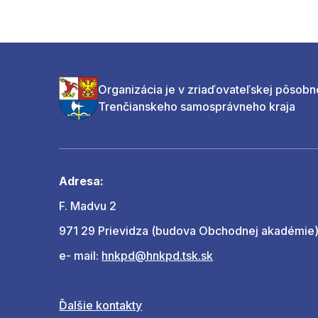
Organizácia je v zriaďovateľskej pôsobn
Trenčianskeho samosprávneho kraja
Adresa:
F. Madvu 2
971 29 Prievidza (budova Obchodnej akadémie
e- mail:
hnkpd@hnkpd.tsk.sk
Ďalšie kontakty