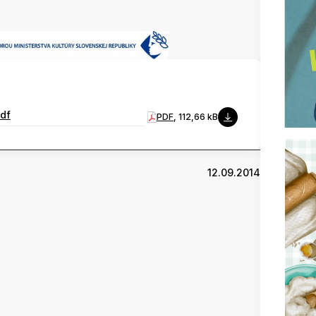
pdf
PDF
, 112,66 kB
12.09.2014