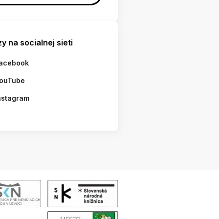
y na socialnej sieti
acebook
ouTube
nstagram