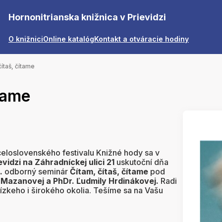
Hornonitrianska knižnica v Prievidzi
O knižnici
Online katalóg
Kontakt a otváracie hodiny
čítaš, čítame
ítame
celoslovenského festivalu Knižné hody sa v
evidzi na Záhradníckej ulici 21
uskutoční dňa
.
odborný seminár
Čítam, čítaš, čítame
pod
 Mazanovej a PhDr. Ľudmily Hrdinákovej.
Radi
lízkeho i širokého okolia. Tešíme sa na Vašu