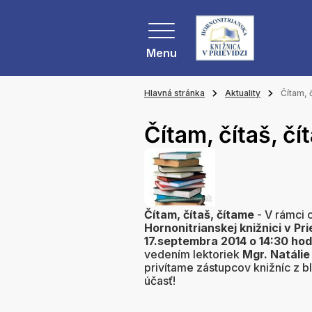
Menu
Hlavná stránka
Aktuality
Čítam, 
Čítam, čítaš, č
Čítam, čítaš, čítame
- V rámci 
Hornonitrianskej knižnici v Pri
17.septembra 2014 o 14:30 hod
vedením lektoriek
Mgr. Natálie
privítame zástupcov knižníc z b
účasť!