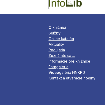
O knižnici
Služby
Online katalóg
Aktuality
Podujatia
Zoznámte sa ...
Informácie pre knižnice
Fotogaléria
Videogaléria HNKPD
Kontakt a otváracie hodiny