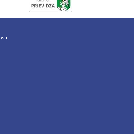
osti
)