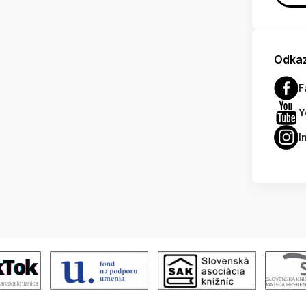
Odkaz
F
Y
I