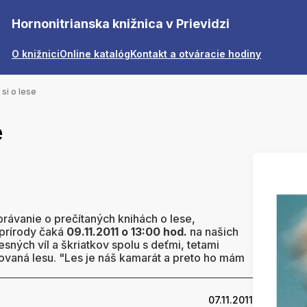
Hornonitrianska knižnica v Prievidzi
O knižnici
Online katalóg
Kontakt a otváracie hodiny
 si o lese
e
zprávanie o prečítaných knihách o lese,
prírody čaká
09.11.2011 o 13:00 hod.
na našich
sných víl a škriatkov spolu s deťmi, tetami
ovaná lesu. "Les je náš kamarát a preto ho mám
07.11.2011