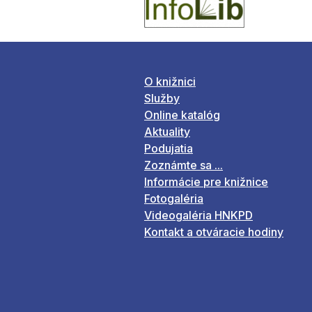
O knižnici
Služby
Online katalóg
Aktuality
Podujatia
Zoznámte sa ...
Informácie pre knižnice
Fotogaléria
Videogaléria HNKPD
Kontakt a otváracie hodiny