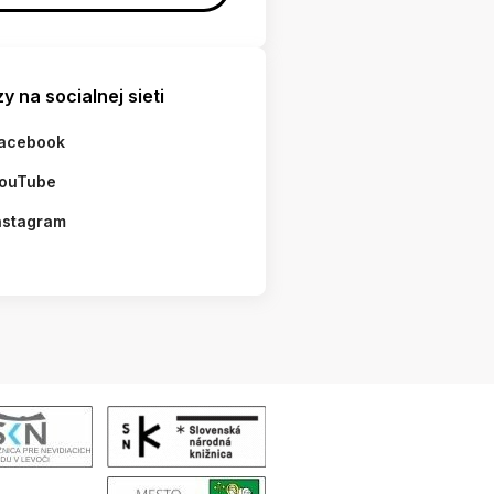
y na socialnej sieti
acebook
ouTube
nstagram