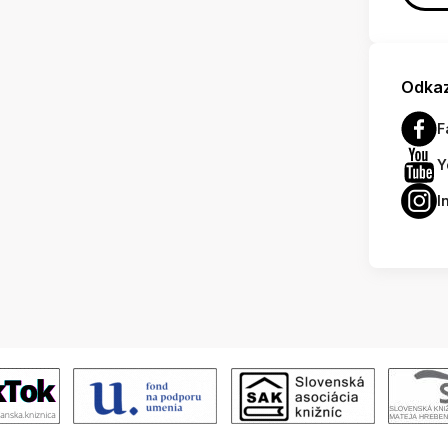
Odkaz
F
Y
I