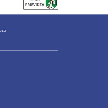
osti
)