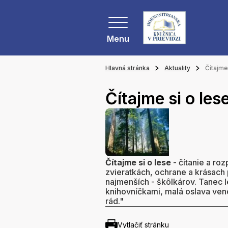
Menu
Hlavná stránka
Aktuality
Čítajme
Čítajme si o les
Čítajme si o lese
- čítanie a ro
zvieratkách, ochrane a krásach 
najmenších - škôlkárov. Tanec le
knihovníčkami, malá oslava ven
rád."
Vytlačiť stránku