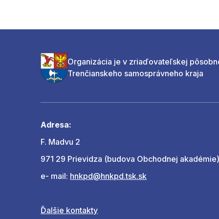
Organizácia je v zriaďovateľskej pôsobn
Trenčianskeho samosprávneho kraja
Adresa:
F. Madvu 2
971 29 Prievidza (budova Obchodnej akadémie
e- mail:
hnkpd@hnkpd.tsk.sk
Ďalšie kontakty