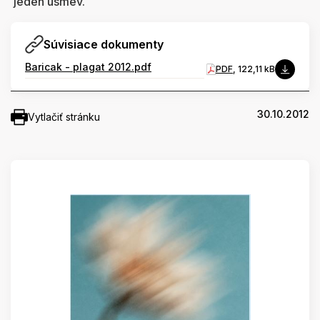
jeden úsmev.
Súvisiace dokumenty
Baricak - plagat 2012.pdf
PDF
, 122,11 kB
30.10.2012
Vytlačiť stránku