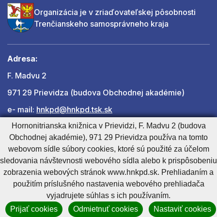
Organizácia je v zriaďovateľskej pôsobnosti
Trenčianskeho samosprávneho kraja
Adresa:
F. Madvu 2
971 29 Prievidza (budova Obchodnej akadémie)
e- mail:
hnkpd@hnkpd.tsk.sk
Hornonitrianska knižnica v Prievidzi, F. Madvu 2 (budova
Obchodnej akadémie), 971 29 Prievidza používa na tomto
Ďalšie kontakty
webovom sídle súbory cookies, ktoré sú použité za účelom
sledovania návštevnosti webového sídla alebo k prispôsobeniu
zobrazenia webových stránok www.hnkpd.sk. Prehliadaním a
Cookies nastavenie
Cookies - viac informácií
Vyhlásenie o prístupnosti
použitím príslušného nastavenia webového prehliadača
Technický prevádzkovateľ
Správca obsahu
vyjadrujete súhlas s ich používaním.
Generuje
CMS BUXUS
Prijať cookies
Odmietnuť cookies
Nastaviť cookies