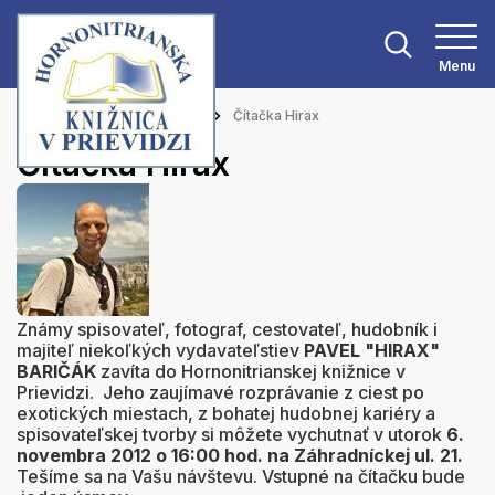
Menu
Hlavná stránka
Aktuality
Čítačka Hirax
Čítačka Hirax
Známy spisovateľ, fotograf, cestovateľ, hudobník i
majiteľ niekoľkých vydavateľstiev
PAVEL "HIRAX"
BARIČÁK
zavíta do Hornonitrianskej knižnice v
Prievidzi. Jeho zaujímavé rozprávanie z ciest po
exotických miestach, z bohatej hudobnej kariéry a
spisovateľskej tvorby si môžete vychutnať v utorok
6.
novembra 2012 o 16:00 hod. na Záhradníckej ul. 21.
Tešíme sa na Vašu návštevu. Vstupné na čítačku bude