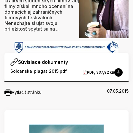
krátkych študentských filmov. Jej
filmy získali mnoho ocenení na
domácich aj zahraničných
filmových festivaloch.
Nenechajte si ujsť svoju
príležitosť spýtať sa na ...
Súvisiace dokumenty
Solcanska_plagat_2015.pdf
PDF
, 337,92 kB
07.05.2015
Vytlačiť stránku