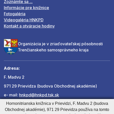
Zoznámte sa ...
Informácie pre knižnice
Fotogaléria
Videogaléria HNKPD
Kontakt a otváracie hodiny
Organizácia je v zriaďovateľskej pôsobnosti
Trenčianskeho samosprávneho kraja
Adresa:
F. Madvu 2
971 29 Prievidza (budova Obchodnej akadémie)
e- mail:
hnkpd@hnkpd.tsk.sk
Hornonitrianska knižnica v Prievidzi, F. Madvu 2 (budova
Obchodnej akadémie), 971 29 Prievidza používa na tomto
Ďalšie kontakty