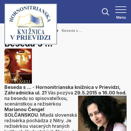
Menu
Hlavná stránka
Aktuality
Beseda s ...
Beseda s ...
Beseda s ...
-
Hornonitrianska knižnica v Prievidzi,
Záhradnícka ul. 21
Vás pozýva
29.5.2015 o 16.00 hod
.
na besedu so spisovateľkou,
scenáristkou a režisérkou
Marianou Čengel
SOLČANSKOU.
Mladá slovenská
režisérka pochádza z Nitry. Je
režisérkou viacerých hraných