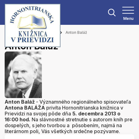
Menu
Hlavná stránka
Aktuality
Anton Baláž
Anton Baláž
Anton Baláž
- Významného regionálneho spisovateľa
Antona BALÁŽA
privíta Hornonitrianska knižnica v
Prievidzi na svojej pôde dňa
5. decembra 2013 o
16:00 hod.
Na slávnostné stretnutie s autorom kníh pre
dospelých, s jeho tvorbou a pôsobením, najmä na
literárnom poli, Vás všetkých srdečne pozývame.