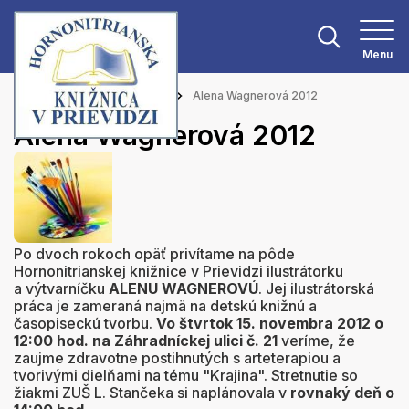
Menu
Hlavná stránka
Aktuality
Alena Wagnerová 2012
Alena Wagnerová 2012
Po dvoch rokoch opäť privítame na pôde
Hornonitrianskej knižnice v Prievidzi ilustrátorku
a výtvarníčku
ALENU WAGNEROVÚ
. Jej ilustrátorská
práca je zameraná najmä na detskú knižnú a
časopiseckú tvorbu.
Vo štvrtok
15. novembra 2012 o
12:00 hod.
na Záhradníckej ulici č. 21
veríme, že
zaujme zdravotne postihnutých s arteterapiou a
tvorivými dielňami na tému "Krajina". Stretnutie so
žiakmi ZUŠ L. Stančeka si naplánovala v
rovnaký deň o