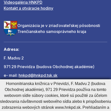
Videogaléria HNKPD
Kontakt a otváracie hodiny
Organizácia je v zriaďovateľskej pôsobnosti
Trenčianskeho samosprávneho kraja
Adresa:
F. Madvu 2
971 29 Prievidza (budova Obchodnej akadémie)
e- mail:
hnkpd@hnkpd.tsk.sk
Hornonitrianska knižnica v Prievidzi, F. Madvu 2 (budova
Obchodnej akadémie), 971 29 Prievidza používa na tomto
Ďalšie kontakty
webovom sídle súbory cookies, ktoré sú použité za účelom
sledovania návštevnosti webového sídla alebo k prispôsobeniu
zobrazenia webových stránok www.hnkpd.sk. Prehliadaním a
Cookies nastavenie
Cookies - viac informácií
Vyhlásenie o prístupnosti