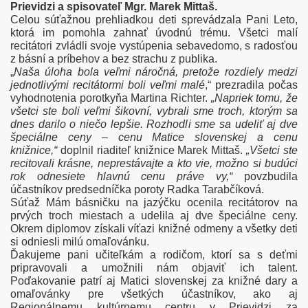
Prievidzi a spisovateľ Mgr. Marek Mittaš.
Celou súťažnou prehliadkou deti sprevádzala Pani Leto,
ktorá im pomohla zahnať úvodnú trému. Všetci malí
recitátori zvládli svoje vystúpenia sebavedomo, s radosťou
z básní a príbehov a bez strachu z publika.
„
Naša úloha bola veľmi náročná, pretože rozdiely medzi
jednotlivými recitátormi boli veľmi malé
,“ prezradila počas
vyhodnotenia porotkyňa Martina Richter.
„Napriek tomu, že
všetci ste boli veľmi šikovní, vybrali sme troch, ktorým sa
dnes darilo o niečo lepšie. Rozhodli sme sa udeliť aj dve
špeciálne ceny – cenu Matice slovenskej a cenu
knižnice,“
doplnil riaditeľ knižnice Marek Mittaš.
„Všetci ste
recitovali krásne, neprestávajte a kto vie, možno si budúci
rok odnesiete hlavnú cenu práve vy,“
povzbudila
účastníkov predsedníčka poroty Radka Tarabčíková.
Súťaž Mám básničku na jazýčku ocenila recitátorov na
prvých troch miestach a udelila aj dve špeciálne ceny.
Okrem diplomov získali víťazi knižné odmeny a všetky deti
si odniesli milú omaľovánku.
Ďakujeme pani učiteľkám a rodičom, ktorí sa s deťmi
pripravovali a umožnili nám objaviť ich talent.
Poďakovanie patrí aj Matici slovenskej za knižné dary a
omaľovánky pre všetkých účastníkov, ako aj
Regionálnemu kultúrnemu centru v Prievidzi za