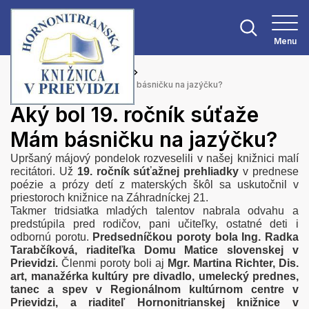
Menu
Hlavná stránka
Aktuality
Aký bol 19. ročník súťaže Mám básničku na jazýčku?
Aký bol 19. ročník súťaže
Mám básničku na jazýčku?
Upršaný májový pondelok rozveselili v našej knižnici malí
recitátori. Už
19. ročník súťažnej prehliadky
v prednese
poézie a prózy detí z materských škôl sa uskutočnil v
priestoroch knižnice na Záhradníckej 21.
Takmer tridsiatka mladých talentov nabrala odvahu a
predstúpila pred rodičov, pani učiteľky, ostatné deti i
odbornú porotu.
Predsedníčkou poroty bola Ing. Radka
Tarabčíková, riaditeľka Domu Matice slovenskej v
Prievidzi.
Členmi poroty boli aj
Mgr. Martina Richter, Dis.
art, manažérka kultúry pre divadlo, umelecký prednes,
tanec a spev v Regionálnom kultúrnom centre v
Prievidzi, a riaditeľ Hornonitrianskej knižnice v