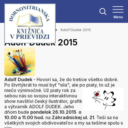
Menu
Hlavná stránka
Aktuality
Adolf Dudek 2015
Adolf Dudek 2015
Adolf Dudek
- Hovorí sa, že do tretice všetko dobré.
Po štvrtýkrát to musí byť "sila", ale po piaty,
to už je
niečo výnimočné. Už piaty rok za
sebou nás so svojou interaktívnou
show navštívi český ilustrátor, grafik
a výtvarník ADOLF DUDEK. Jeho
dňom bude
pondelok 26.10.2015 o
10.00 a 11.00 hod.
na
Záhradníckej ul. 21
. Teší sa na
všetkých svojich obdivovateľov a my sa tešíme spolu s