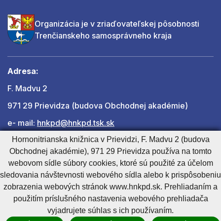
Organizácia je v zriaďovateľskej pôsobnosti
Trenčianskeho samosprávneho kraja
Adresa:
F. Madvu 2
971 29 Prievidza (budova Obchodnej akadémie)
e- mail:
hnkpd@hnkpd.tsk.sk
Hornonitrianska knižnica v Prievidzi, F. Madvu 2 (budova
Obchodnej akadémie), 971 29 Prievidza používa na tomto
Ďalšie kontakty
webovom sídle súbory cookies, ktoré sú použité za účelom
sledovania návštevnosti webového sídla alebo k prispôsobeniu
zobrazenia webových stránok www.hnkpd.sk. Prehliadaním a
Cookies nastavenie
Cookies - viac informácií
Vyhlásenie o prístupnosti
použitím príslušného nastavenia webového prehliadača
Technický prevádzkovateľ
Správca obsahu
vyjadrujete súhlas s ich používaním.
Generuje
CMS BUXUS