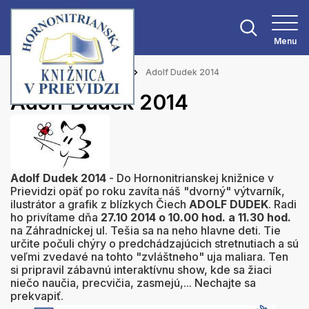
Menu
Hlavná stránka
Aktuality
Adolf Dudek 2014
Adolf Dudek 2014
Adolf Dudek 2014
- Do Hornonitrianskej knižnice v
Prievidzi opäť po roku zavíta náš "dvorný" výtvarník,
ilustrátor a grafik z blízkych Čiech
ADOLF DUDEK
. Radi
ho privítame dňa
27.10 2014 o 10.00 hod. a 11.30 hod.
na Záhradníckej ul. Tešia sa na neho hlavne deti. Tie
určite počuli chýry o predchádzajúcich stretnutiach a sú
veľmi zvedavé na tohto "zvláštneho" uja maliara. Ten
si pripravil zábavnú interaktívnu show, kde sa žiaci
niečo naučia, precvičia, zasmejú,... Nechajte sa
prekvapiť.