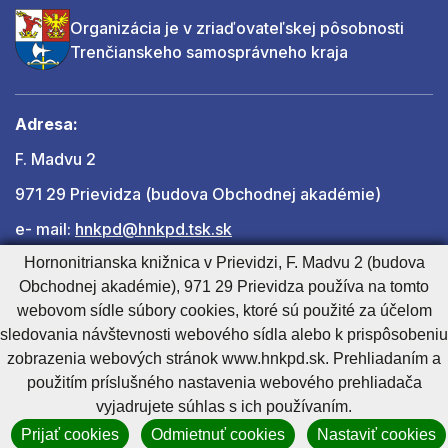
Organizácia je v zriaďovateľskej pôsobnosti
Trenčianskeho samosprávneho kraja
Adresa:
F. Madvu 2
971 29 Prievidza (budova Obchodnej akadémie)
e- mail:
hnkpd@hnkpd.tsk.sk
Hornonitrianska knižnica v Prievidzi, F. Madvu 2 (budova
Obchodnej akadémie), 971 29 Prievidza používa na tomto
Ďalšie kontakty
webovom sídle súbory cookies, ktoré sú použité za účelom
sledovania návštevnosti webového sídla alebo k prispôsobeniu
zobrazenia webových stránok www.hnkpd.sk. Prehliadaním a
Cookies nastavenie
Cookies - viac informácií
Vyhlásenie o prístupnosti
použitím príslušného nastavenia webového prehliadača
Technický prevádzkovateľ
Správca obsahu
vyjadrujete súhlas s ich používaním.
Generuje
CMS BUXUS
Prijať cookies
Odmietnuť cookies
Nastaviť cookies