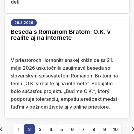
detí.
26.5.2026
Beseda s Romanom Bratom: O.K. v
realite aj na internete
V priestoroch Hornonitrianskej knižnice sa 21.
mája 2026 uskutočnila zaujímavá beseda so
slovenským spisovateľom Romanom Bratom na
tému „O.K. v realite aj na internete“. Podujatie
bolo súčasťou projektu „Buďme O.K.“, ktorý
podporuje toleranciu, empatiu a rešpekt medzi
ľuďmi v bežnom živote aj v online priestore.
1
2
3
4
5
6
7
8
9
10