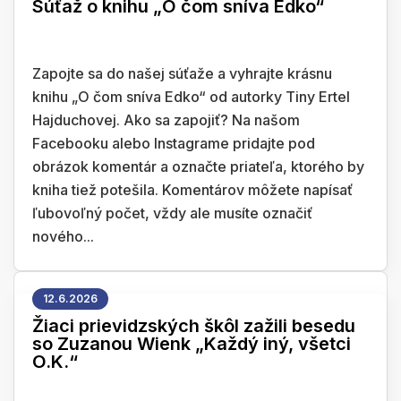
Súťaž o knihu „O čom sníva Edko“
Zapojte sa do našej súťaže a vyhrajte krásnu
knihu „O čom sníva Edko“ od autorky Tiny Ertel
Hajduchovej. Ako sa zapojiť? Na našom
Facebooku alebo Instagrame pridajte pod
obrázok komentár a označte priateľa, ktorého by
kniha tiež potešila. Komentárov môžete napísať
ľubovoľný počet, vždy ale musíte označiť
nového...
12.6.2026
Žiaci prievidzských škôl zažili besedu
so Zuzanou Wienk „Každý iný, všetci
O.K.“