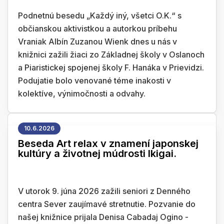
Podnetnú besedu „Každý iný, všetci O.K.“ s
občianskou aktivistkou a autorkou príbehu
Vraniak Albín Zuzanou Wienk dnes u nás v
knižnici zažili žiaci zo Základnej školy v Oslanoch
a Piaristickej spojenej školy F. Hanáka v Prievidzi.
Podujatie bolo venované téme inakosti v
kolektíve, výnimočnosti a odvahy.
10.6.2026
Beseda Art relax v znamení japonskej
kultúry a životnej múdrosti Ikigai.
V utorok 9. júna 2026 zažili seniori z Denného
centra Sever zaujímavé stretnutie. Pozvanie do
našej knižnice prijala Denisa Cabadaj Ogino -