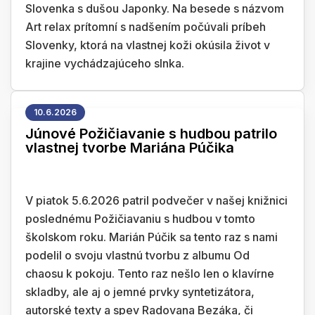
Slovenka s dušou Japonky. Na besede s názvom
Art relax prítomní s nadšením počúvali príbeh
Slovenky, ktorá na vlastnej koži okúsila život v
krajine vychádzajúceho slnka.
10.6.2026
Júnové Požičiavanie s hudbou patrilo
vlastnej tvorbe Mariána Púčika
V piatok 5.6.2026 patril podvečer v našej knižnici
poslednému Požičiavaniu s hudbou v tomto
školskom roku. Marián Púčik sa tento raz s nami
podelil o svoju vlastnú tvorbu z albumu Od
chaosu k pokoju. Tento raz nešlo len o klavírne
skladby, ale aj o jemné prvky syntetizátora,
autorské texty a spev Radovana Bezáka, či