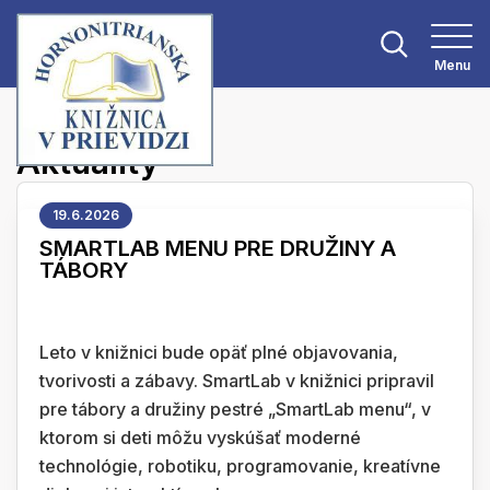
Menu
Hlavná stránka
Aktuality
Aktuality
19.6.2026
SMARTLAB MENU PRE DRUŽINY A
TÁBORY
Leto v knižnici bude opäť plné objavovania,
tvorivosti a zábavy. SmartLab v knižnici pripravil
pre tábory a družiny pestré „SmartLab menu“, v
ktorom si deti môžu vyskúšať moderné
technológie, robotiku, programovanie, kreatívne