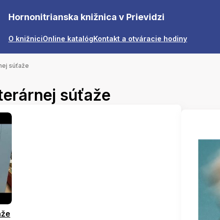
Hornonitrianska knižnica v Prievidzi
O knižnici
Online katalóg
Kontakt a otváracie hodiny
nej súťaže
terárnej súťaže
aže