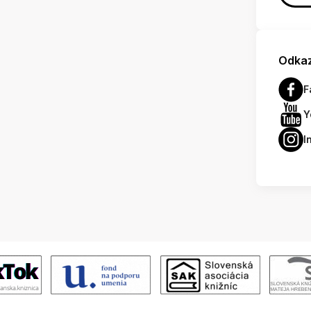
Odkaz
F
Y
I