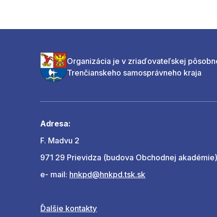
Organizácia je v zriaďovateľskej pôsobn
Trenčianskeho samosprávneho kraja
Adresa:
F. Madvu 2
971 29 Prievidza (budova Obchodnej akadémie
e- mail:
hnkpd@hnkpd.tsk.sk
Ďalšie kontakty