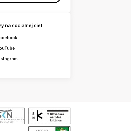
y na socialnej sieti
acebook
ouTube
nstagram