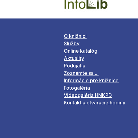
O knižnici
Služby
Online katalóg
Aktuality
Podujatia
Zoznámte sa ...
Informácie pre knižnice
Fotogaléria
Videogaléria HNKPD
Kontakt a otváracie hodiny