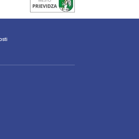
osti
)