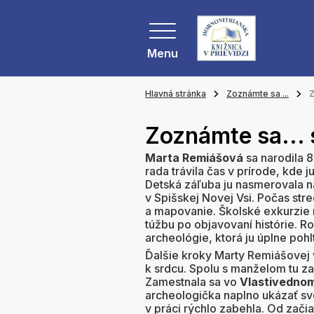
Menu
Hlavná stránka
Zoznámte sa ...
Z
Zoznámte sa...
Marta Remiášová
sa narodila 
rada trávila čas v prírode, kde 
Detská záľuba ju nasmerovala n
v Spišskej Novej Vsi. Počas stre
a mapovanie. Školské exkurzie n
túžbu po objavovaní histórie. 
archeológie, ktorá ju úplne pohl
Ďalšie kroky Marty Remiášovej vi
k srdcu. Spolu s manželom tu zap
Zamestnala sa vo
Vlastivednom
archeologička naplno ukázať svo
v práci rýchlo zabehla. Od zači