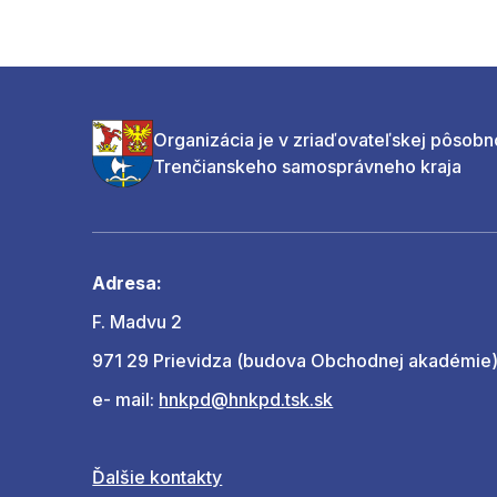
Organizácia je v zriaďovateľskej pôsobn
Trenčianskeho samosprávneho kraja
Adresa:
F. Madvu 2
971 29 Prievidza (budova Obchodnej akadémie
e- mail:
hnkpd@hnkpd.tsk.sk
Ďalšie kontakty