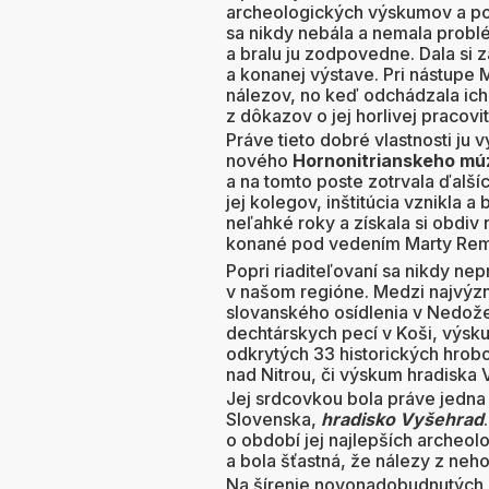
archeologických výskumov a pod
sa nikdy nebála a nemala problém
a bralu ju zodpovedne. Dala s
a konanej výstave. Pri nástup
nálezov, no keď odchádzala ich 
z dôkazov o jej horlivej pracovi
Práve tieto dobré vlastnosti ju 
nového
Hornonitrianskeho múz
a na tomto poste zotrvala ďalšíc
jej kolegov, inštitúcia vznikla 
neľahké roky a získala si obdiv 
konané pod vedením Marty Remi
Popri riaditeľovaní sa nikdy n
v našom regióne. Medzi najvýzn
slovanského osídlenia v Nedož
dechtárskych pecí v Koši, výsku
odkrytých 33 historických hrob
nad Nitrou, či výskum hradiska
Jej srdcovkou bola práve jedna
Slovenska,
hradisko Vyšehrad
o období jej najlepších archeol
a bola šťastná, že nálezy z neh
Na šírenie novonadobudnutých p