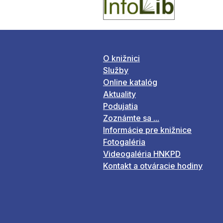
O knižnici
Služby
Online katalóg
Aktuality
Podujatia
Zoznámte sa ...
Informácie pre knižnice
Fotogaléria
Videogaléria HNKPD
Kontakt a otváracie hodiny