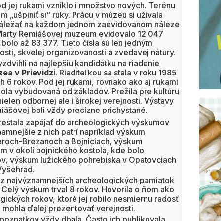
 jej rukami vzniklo i množstvo nových. Terénu
 „ušpiniť si“ ruky. Prácu v múzeu si užívala
i záležať na každom jednom zaevidovanom náleze
e Marty Remiášovej múzeum evidovalo 12 047
bolo až 83 377. Tieto čísla sú len jedným
tosti, skvelej organizovanosti a zvedavej nátury.
vyzdvihli na najlepšiu kandidátku na riadenie
ea v Prievidzi
. Riaditeľkou sa stala v roku 1985
h 6 rokov. Pod jej rukami, rovnako ako aj rukami
a bola vybudovaná od základov. Prežila pre kultúru
nielen odbornej ale i širokej verejnosti. Výstavy
ášovej boli vždy precízne prichystané.
eprestala zapájať do archeologických výskumov
amnejšie z nich patrí napríklad výskum
eroch-Brezanoch a Bojniciach, výskum
m v okolí bojnického kostola, kde bolo
ov, výskum lužického pohrebiska v Opatovciach
 Vyšehrad.
 z najvýznamnejších archeologických pamiatok
. Celý výskum trval 8 rokov. Hovorila o ňom ako
ogických rokov, ktoré jej robilo nesmiernu radosť
o mohla ďalej prezentovať verejnosti.
oznatkov vždy dbala. Často ich publikovala