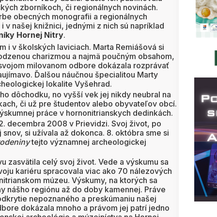
ých zborníkoch, či regionálnych novinách.
orbe obecných monografii a regionálnych
i v našej knižnici, jednými z nich sú napríklad
níky Hornej Nitry
.
em i v školských laviciach. Marta Remiášová si
irodzenou charizmou a najmä poučným obsahom,
 O svojom milovanom odbore dokázala rozprávať
aujímavo. Ďalšou náučnou špecialitou Marty
heologickej lokalite Vyšehrad.
ho dôchodku, no vyšší vek jej nikdy neubral na
kach, či už pre študentov alebo obyvateľov obcí.
výskumnej práce v hornonitrianskych dedinkách.
. decembra 2008 v Prievidzi. Svoj život, po
j snov, si užívala až dokonca. 8. októbra sme si
rodeniny
tejto významnej archeologickej
tvu zasvätila celý svoj život. Vede a výskumu sa
voju kariéru spracovala viac ako 70 nálezových
onitrianskom múzeu. Výskumy, na ktorých sa
ny nášho regiónu až do doby kamennej. Práve
dkrytie nepoznaného a preskúmaniu našej
odbore dokázala mnoho a právom jej patrí jedno