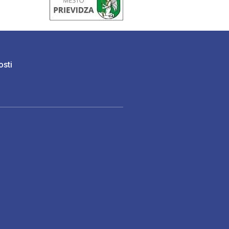
osti
)