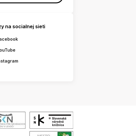
y na socialnej sieti
acebook
ouTube
nstagram