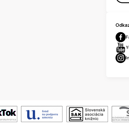
Odkaz
F
Y
I