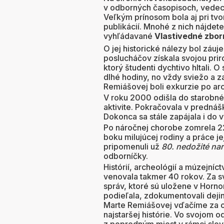
v odborných časopisoch, vedeck
Veľkým prínosom bola aj pri tv
publikácií. Mnohé z nich nájdete 
vyhľádavané
Vlastivedné zbor
O jej historické nálezy bol záuj
poslucháčov získala svojou pr
ktorý študenti dychtivo hltali.
dlhé hodiny, no vždy sviežo a z
Remiášovej boli exkurzie po arc
V roku 2000 odišla do starobné
aktivite. Pokračovala v prednáš
Dokonca sa stále zapájala i do 
Po náročnej chorobe zomrela 22
boku milujúcej rodiny a práce je
pripomenuli už
80. nedožité na
odborníčky.
Histórií, archeológií a múzejníc
venovala takmer 40 rokov. Za s
správ, ktoré sú uložene v Horn
podieľala, zdokumentovali deji
Marte Remiášovej vďačíme za o
najstaršej histórie. Vo svojom 