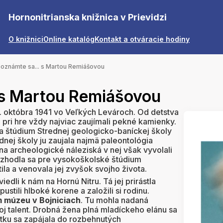
Hornonitrianska knižnica v Prievidzi
O knižnici
Online katalóg
Kontakt a otváracie hodiny
oznámte sa... s Martou Remiášovou
 s Martou Remiášovou
8. októbra 1941 vo Veľkých Levároch. Od detstva
ju pri hre vždy najviac zaujímali pekné kamienky.
a štúdium Strednej geologicko-baníckej školy
dnej školy ju zaujala najmä paleontológia
a archeologické náleziská v nej však vyvolali
Rozhodla sa pre vysokoškolské štúdium
tila a venovala jej zvyšok svojho života.
edli k nám na Hornú Nitru. Tá jej prirástla
ustili hlboké korene a založili si rodinu.
 múzeu v Bojniciach
. Tu mohla nadaná
j talent. Drobná žena plná mladíckeho elánu sa
atku sa zapájala do rozbehnutých