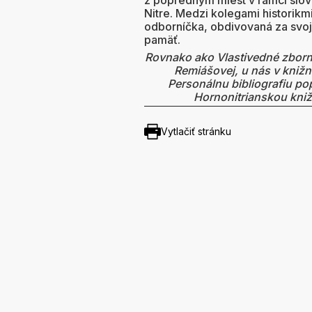
z popredným miest v rámci slov
Nitre. Medzi kolegami historik
odborníčka, obdivovaná za svoju
pamäť.
Rovnako ako Vlastivedné zborní
Remiášovej, u nás v knižni
Personálnu bibliografiu po
Hornonitrianskou kniž
Vytlačiť stránku