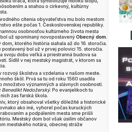
stiku oráča, ktorá symbolizuje hlbokú stopu,
 pôsobením a snahou o cirkevný, kultúrny
sta.
národného cítenia obyvateľstva mu bolo mestom
nstvo ešte počas 1. Československej republiky.
ýznamnou osobnosťou kultúrneho života mesta
uh bol už spomínaný novopostavený
Obecný dom
.
m, ktorého história siahala až do 16. storočia.
postavený bol už v prvej polovici 15. storočia.
 svoju dobu veľká a priestranná budova sa
í. Sídlil v nej mestský magistrát, v ktorom sa
ia.
v rozvoji školstva a vzdelania v našom meste.
oho škôl. Prvá sa tu od roku 1560 usadila
lo množstvo významných a slávnych osobností.
c Benedikt Nedožerský
. Po evanjelikoch tu
o nich zas farská škola.
ív, ktorý obsahoval všetky dôležité a historické
, rovnako ako iné, vyhorel počas kuruckých
m rabovaním a podpálením mesta sme prišli
óriu. Mestský dom bol však úsilím občanov
dlom mestského notára, obecnej stráže