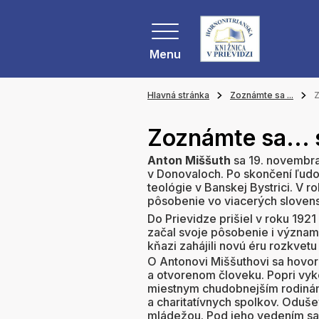
Menu
Hlavná stránka
Zoznámte sa ...
Z
Zoznámte sa...
Anton Miššuth
sa 19. novembra
v Donovaloch. Po skončení ľudo
teológie v Banskej Bystrici. V r
pôsobenie vo viacerých slovens
Do Prievidze prišiel v roku 1921
začal svoje pôsobenie i význam
kňazi zahájili novú éru rozkvetu 
O Antonovi Miššuthovi sa hovo
a otvorenom človeku. Popri vy
miestnym chudobnejším rodinám
a charitatívnych spolkov. Oduše
mládežou. Pod jeho vedením sa 