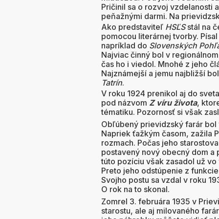
Pričinil sa o rozvoj vzdelanosti 
peňažnými darmi. Na prievidzs
Ako predstaviteľ
HSĽS
stál na č
pomocou literárnej tvorby. Písa
napríklad do
Slovenských Pohľa
Najviac činný bol v regionálno
čas ho i viedol. Mnohé z jeho 
Najznámejší a jemu najbližší bol
Tatrín
.
V roku 1924 prenikol aj do svet
pod názvom
Z víru života
, kto
tématiku. Pozornosť si však zaslú
Obľúbený prievidzský farár bol 
Napriek ťažkým časom, zažila 
rozmach. Počas jeho starostov
postavený nový obecný dom a pri
túto pozíciu však zasadol už v
Preto jeho odstúpenie z funkcie
Svojho postu sa vzdal v roku 19
O rok na to skonal.
Zomrel 3. februára 1935 v Prievi
starostu, ale aj milovaného far