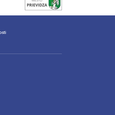
osti
)