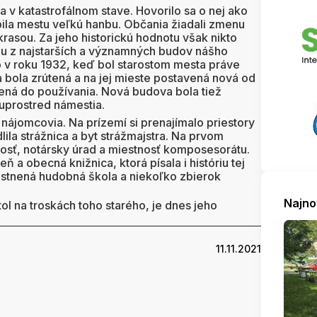
 v katastrofálnom stave. Hovorilo sa o nej ako
obila mestu veľkú hanbu. Občania žiadali zmenu
rasou. Za jeho historickú hodnotu však nikto
ednu z najstarších a významných budov nášho
o v roku 1932, keď bol starostom mesta práve
bola zrútená a na jej mieste postavená nová od
dená do používania. Nová budova bola tiež
 uprostred námestia.
 nájomcovia. Na prízemí si prenajímalo priestory
dlila strážnica a byt strážmajstra. Na prvom
osť, notársky úrad a miestnosť komposesorátu.
ň a obecná knižnica, ktorá písala i históriu tej
estnená hudobná škola a niekoľko zbierok
.
Najno
l na troskách toho starého, je dnes jeho
11.11.2021