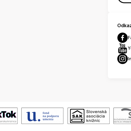
Odkaz
F
Y
I