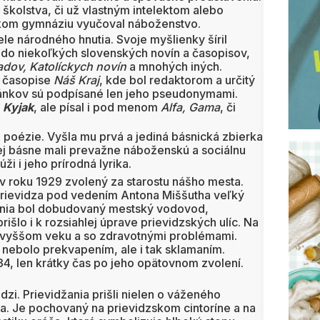
a školstva, či už vlastným intelektom alebo
kom gymnáziu vyučoval náboženstvo.
ele národného hnutia. Svoje myšlienky šíril
l do niekoľkých slovenských novín a časopisov,
dov, Katolíckych novín
a mnohých iných.
m časopise
Náš Kraj
, kde bol redaktorom a určitý
článkov sú podpísané len jeho pseudonymami.
Kyjak
, ale písal i pod menom
Alfa, Gama
, či
a poézie. Vyšla mu prvá a jediná básnická zbierka
rej básne mali prevažne náboženskú a sociálnu
ži i jeho prírodná lyrika.
v roku 1929 zvolený za starostu nášho mesta.
Prievidza pod vedením Antona Miššutha veľký
ania bol dobudovaný mestský vodovod,
šlo i k rozsiahlej úprave prievidzských ulíc. Na
o vyššom veku a so zdravotnými problémami.
 nebolo prekvapením, ale i tak sklamaním.
34, len krátky čas po jeho opätovnom zvolení.
dzi. Prievidžania prišli nielen o váženého
ára. Je pochovaný na prievidzskom cintoríne a na