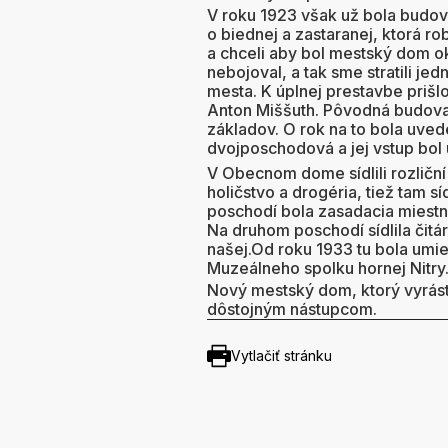
V roku 1923 však už bola budova
o biednej a zastaranej, ktorá r
a chceli aby bol mestský dom ok
nebojoval, a tak sme stratili j
mesta. K úplnej prestavbe prišl
Anton Miššuth. Pôvodná budova 
základov. O rok na to bola uve
dvojposchodová a jej vstup bol
V Obecnom dome sídlili rozliční
holičstvo a drogéria, tiež tam sí
poschodí bola zasadacia miestn
Na druhom poschodí sídlila čitáre
našej.Od roku 1933 tu bola umi
Muzeálneho spolku hornej Nitry
Nový mestský dom, ktorý vyrásto
dôstojným nástupcom.
Vytlačiť stránku