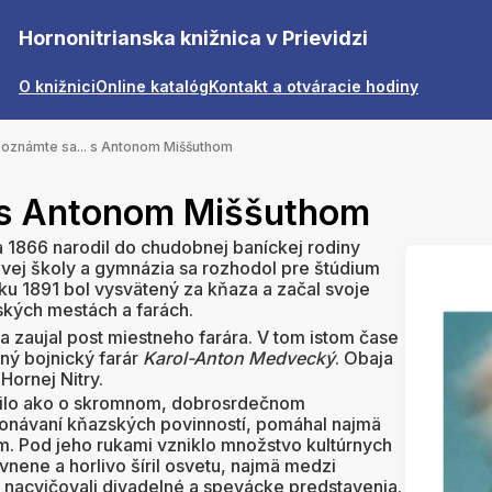
Hornonitrianska knižnica v Prievidzi
O knižnici
Online katalóg
Kontakt a otváracie hodiny
oznámte sa... s Antonom Miššuthom
 s Antonom Miššuthom
 1866 narodil do chudobnej baníckej rodiny
vej školy a gymnázia sa rozhodol pre štúdium
oku 1891 bol vysvätený za kňaza a začal svoje
kých mestách a farách.
 a zaujal post miestneho farára. V tom istom čase
ný bojnický farár
Karol-Anton Medvecký
. Obaja
Hornej Nitry.
rilo ako o skromnom, dobrosrdečnom
konávaní kňazských povinností, pomáhal najmä
. Pod jeho rukami vzniklo množstvo kultúrnych
vnene a horlivo šíril osvetu, najmä medzi
nacvičovali divadelné a spevácke predstavenia.