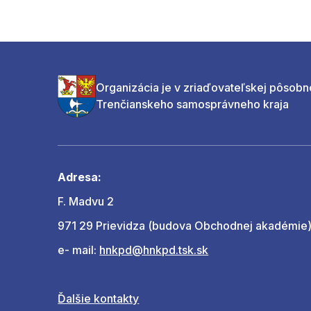
Organizácia je v zriaďovateľskej pôsobn
Trenčianskeho samosprávneho kraja
Adresa:
F. Madvu 2
971 29 Prievidza (budova Obchodnej akadémie
e- mail:
hnkpd@hnkpd.tsk.sk
Ďalšie kontakty