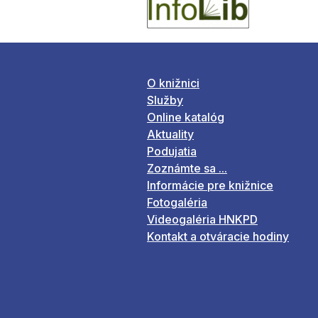
O knižnici
Služby
Online katalóg
Aktuality
Podujatia
Zoznámte sa ...
Informácie pre knižnice
Fotogaléria
Videogaléria HNKPD
Kontakt a otváracie hodiny