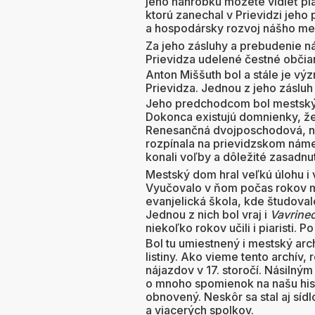
jeho náhrobku môžete vidieť pla
ktorú zanechal v Prievidzi jeho
a hospodársky rozvoj nášho me
Za jeho zásluhy a prebudenie 
Prievidza udelené čestné občia
Anton Miššuth bol a stále je v
Prievidza. Jednou z jeho zásl
Jeho predchodcom bol mestský do
Dokonca existujú domnienky, že 
Renesančná dvojposchodová, na
rozpínala na prievidzskom námest
konali voľby a dôležité zasadnut
Mestský dom hral veľkú úlohu i 
Vyučovalo v ňom počas rokov mn
evanjelická škola, kde študova
Jednou z nich bol vraj i
Vavrine
niekoľko rokov učili i piaristi. P
Bol tu umiestnený i mestský arch
listiny. Ako vieme tento archív
nájazdov v 17. storočí. Násilný
o mnoho spomienok na našu hist
obnovený. Neskôr sa stal aj sí
a viacerých spolkov.