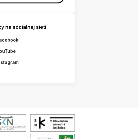
y na socialnej sieti
acebook
ouTube
nstagram