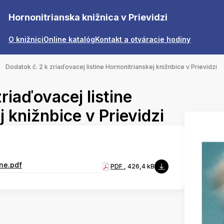
Hornonitrianska knižnica v Prievidzi
O knižnici
Online katalóg
Kontakt a otváracie hodiny
Dodatok č. 2 k zriaďovacej listine Hornonitrianskej knižnbice v Prievidzi
riaďovacej listine
 knižnbice v Prievidzi
ine.pdf
PDF
, 426,4 kB