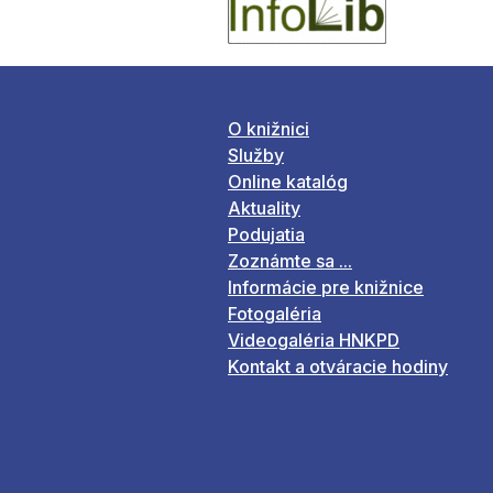
O knižnici
Služby
Online katalóg
Aktuality
Podujatia
Zoznámte sa ...
Informácie pre knižnice
Fotogaléria
Videogaléria HNKPD
Kontakt a otváracie hodiny