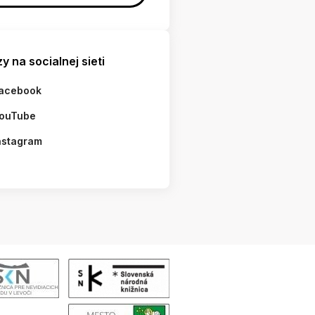
y na socialnej sieti
acebook
ouTube
nstagram