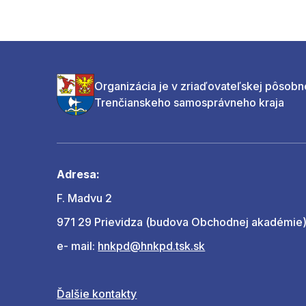
Organizácia je v zriaďovateľskej pôsobn
Trenčianskeho samosprávneho kraja
Adresa:
F. Madvu 2
971 29 Prievidza (budova Obchodnej akadémie
e- mail:
hnkpd@hnkpd.tsk.sk
Ďalšie kontakty