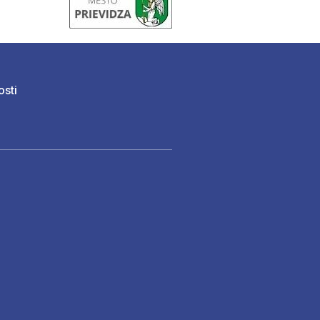
osti
)