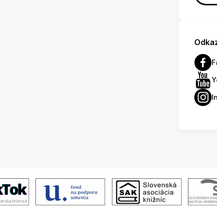
Odkaz
F
Y
I