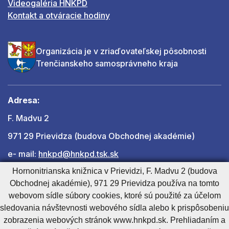
Videogaléria HNKPD
Kontakt a otváracie hodiny
Organizácia je v zriaďovateľskej pôsobnosti
Trenčianskeho samosprávneho kraja
Adresa:
F. Madvu 2
971 29 Prievidza (budova Obchodnej akadémie)
e- mail:
hnkpd@hnkpd.tsk.sk
Hornonitrianska knižnica v Prievidzi, F. Madvu 2 (budova
Obchodnej akadémie), 971 29 Prievidza používa na tomto
Ďalšie kontakty
webovom sídle súbory cookies, ktoré sú použité za účelom
sledovania návštevnosti webového sídla alebo k prispôsobeniu
zobrazenia webových stránok www.hnkpd.sk. Prehliadaním a
Cookies nastavenie
Cookies - viac informácií
Vyhlásenie o prístupnosti