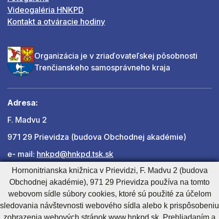
Videogaléria HNKPD
Kontakt a otváracie hodiny
Organizácia je v zriaďovateľskej pôsobnosti
Trenčianskeho samosprávneho kraja
Adresa:
F. Madvu 2
971 29 Prievidza (budova Obchodnej akadémie)
e- mail:
hnkpd@hnkpd.tsk.sk
Hornonitrianska knižnica v Prievidzi, F. Madvu 2 (budova
Obchodnej akadémie), 971 29 Prievidza používa na tomto
Ďalšie kontakty
webovom sídle súbory cookies, ktoré sú použité za účelom
sledovania návštevnosti webového sídla alebo k prispôsobeniu
zobrazenia webových stránok www.hnkpd.sk. Prehliadaním a
Cookies nastavenie
Cookies - viac informácií
Vyhlásenie o prístupnosti