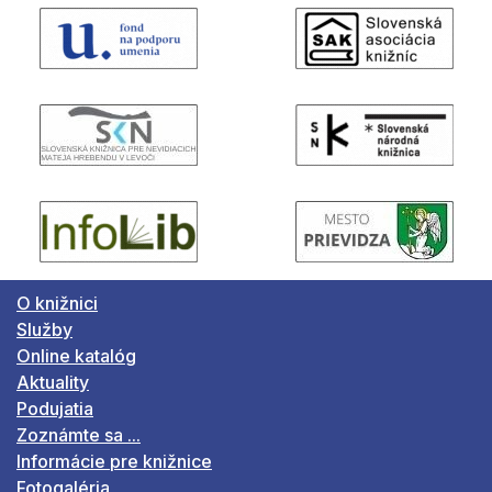
O knižnici
Služby
Online katalóg
Aktuality
Podujatia
Zoznámte sa ...
Informácie pre knižnice
Fotogaléria