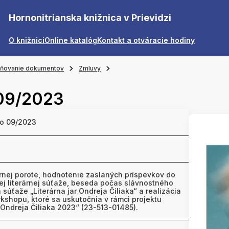
Hornonitrianska knižnica v Prievidzi
O knižnici
Online katalóg
Kontakt a otváracie hodiny
jňovanie dokumentov
Zmluvy
 09/2023
lo 09/2023
rnej porote, hodnotenie zaslaných príspevkov do
ej literárnej súťaže, beseda počas slávnostného
súťaže „Literárna jar Ondreja Čiliaka“ a realizácia
kshopu, ktoré sa uskutočnia v rámci projektu
r Ondreja Čiliaka 2023“ (23-513-01485).