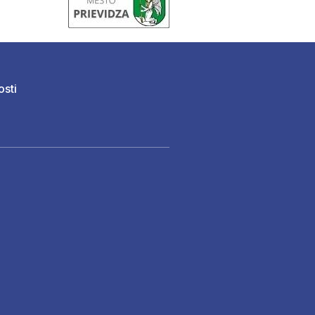
osti
)