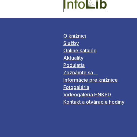
O knižnici
Služby
Online katalóg
Aktuality
Podujatia
Zoznámte sa ...
Informácie pre knižnice
Fotogaléria
Videogaléria HNKPD
Kontakt a otváracie hodiny