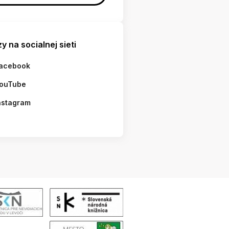
y na socialnej sieti
acebook
ouTube
nstagram