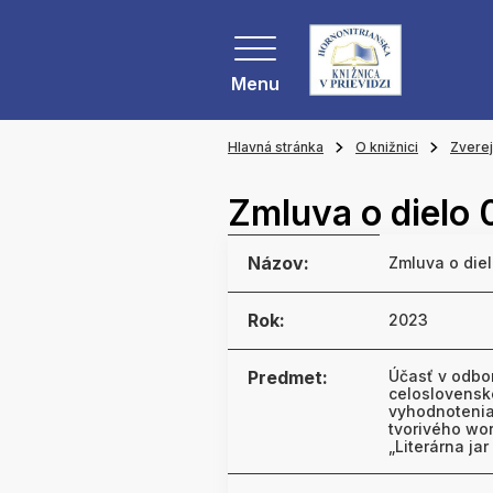
Menu
Hlavná stránka
O knižnici
Zvere
Zmluva o dielo
Názov:
Zmluva o die
Rok:
2023
Predmet:
Účasť v odbo
celoslovensk
vyhodnotenia 
tvorivého wor
„Literárna ja