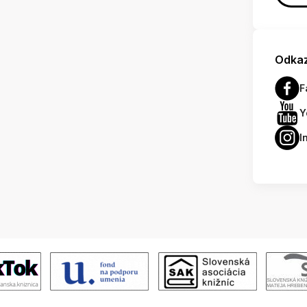
Odkaz
F
Y
I