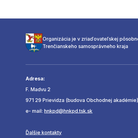
Organizácia je v zriaďovateľskej pôsobn
Trenčianskeho samosprávneho kraja
Adresa:
F. Madvu 2
971 29 Prievidza (budova Obchodnej akadémie
e- mail:
hnkpd@hnkpd.tsk.sk
Ďalšie kontakty