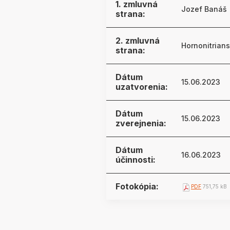
1. zmluvná
Jozef Banáš
strana:
2. zmluvná
Hornonitrians
strana:
Dátum
15.06.2023
uzatvorenia:
Dátum
15.06.2023
zverejnenia:
Dátum
16.06.2023
účinnosti:
Fotokópia:
PDF
751,75 kB