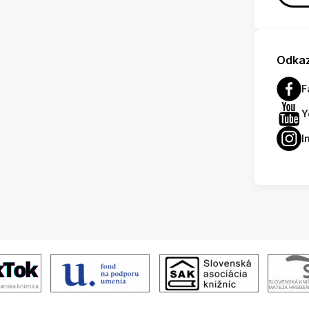
Odkaz
F
Y
I