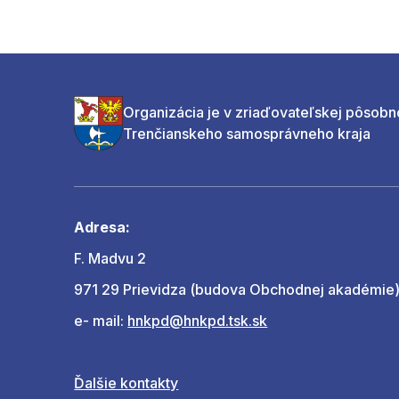
Organizácia je v zriaďovateľskej pôsobn
Trenčianskeho samosprávneho kraja
Adresa:
F. Madvu 2
971 29 Prievidza (budova Obchodnej akadémie
e- mail:
hnkpd@hnkpd.tsk.sk
Ďalšie kontakty