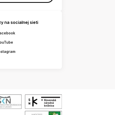
y na socialnej sieti
acebook
ouTube
nstagram