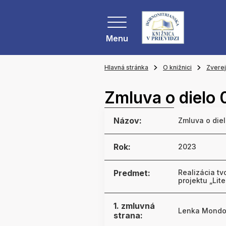
Menu
Hlavná stránka
O knižnici
Zvere
Zmluva o dielo
Názov:
Zmluva o die
Rok:
2023
Predmet:
Realizácia tv
projektu „Lit
1. zmluvná
Lenka Mondo
strana: