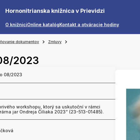
Hornonitrianska knižnica v Prievidzi
O knižnici
Online katalóg
Kontakt a otváracie hodiny
jňovanie dokumentov
Zmluvy
 08/2023
lo 08/2023
orivého workshopu, ktorý sa uskutoční v rámci
erárna jar Ondreja Čiliaka 2023“ (23-513-01485).
čková