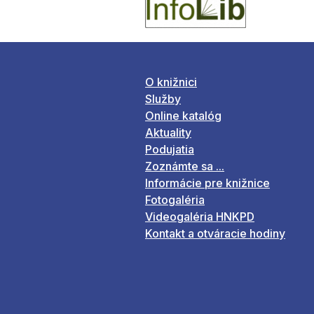
O knižnici
Služby
Online katalóg
Aktuality
Podujatia
Zoznámte sa ...
Informácie pre knižnice
Fotogaléria
Videogaléria HNKPD
Kontakt a otváracie hodiny