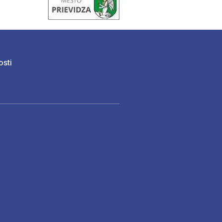
osti
)