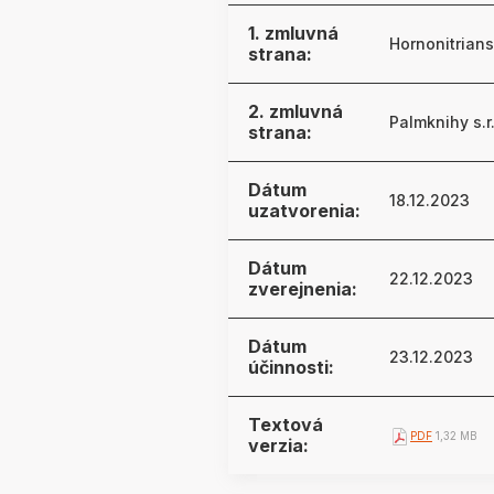
1. zmluvná
Hornonitrians
strana:
2. zmluvná
Palmknihy s.r
strana:
Dátum
18.12.2023
uzatvorenia:
Dátum
22.12.2023
zverejnenia:
Dátum
23.12.2023
účinnosti:
Textová
PDF
1,32 MB
verzia: