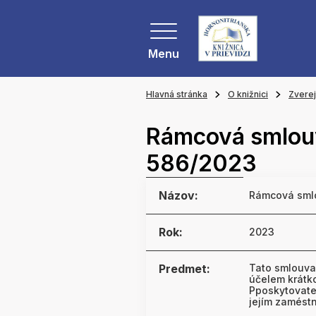
Menu
Hlavná stránka
O knižnici
Zvere
Rámcová smlouv
586/2023
Názov:
Rámcová smlo
Rok:
2023
Predmet:
Tato smlouva
účelem krátk
Pposkytovate
jejím zaméstn