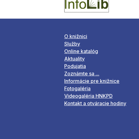
O knižnici
Služby
Online katalóg
Aktuality
Podujatia
Zoznámte sa ...
Informácie pre knižnice
Fotogaléria
Videogaléria HNKPD
Kontakt a otváracie hodiny