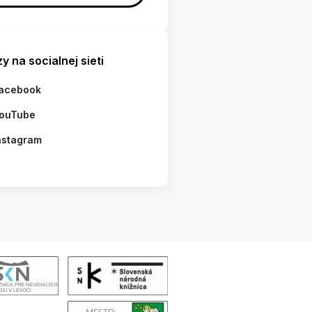
y na socialnej sieti
acebook
ouTube
nstagram