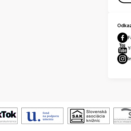
Odkaz
F
Y
I