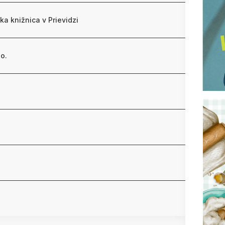
ka knižnica v Prievidzi
.o.