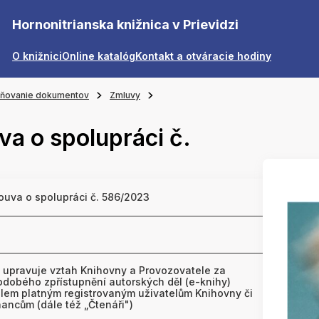
Hornonitrianska knižnica v Prievidzi
O knižnici
Online katalóg
Kontakt a otváracie hodiny
jňovanie dokumentov
Zmluvy
a o spolupráci č.
uva o spolupráci č. 586/2023
 upravuje vztah Knihovny a Provozovatele za
odobého zpřístupnění autorských děl (e-knihy)
lem platným registrovaným uživatelům Knihovny či
ancům (dále též „Čtenáři")