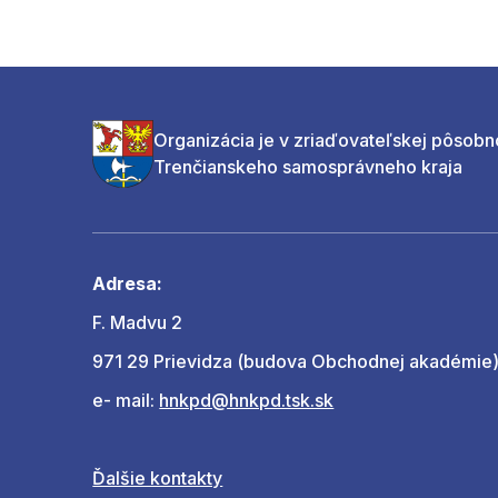
Organizácia je v zriaďovateľskej pôsobn
Trenčianskeho samosprávneho kraja
Adresa:
F. Madvu 2
971 29 Prievidza (budova Obchodnej akadémie
e- mail:
hnkpd@hnkpd.tsk.sk
Ďalšie kontakty