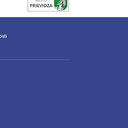
osti
)