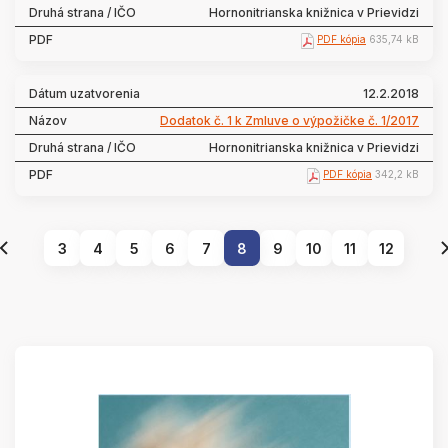
Hornonitrianska knižnica v Prievidzi
PDF kópia
635,74 kB
12.2.2018
Dodatok č. 1 k Zmluve o výpožičke č. 1/2017
Hornonitrianska knižnica v Prievidzi
PDF kópia
342,2 kB
3
4
5
6
7
8
9
10
11
12