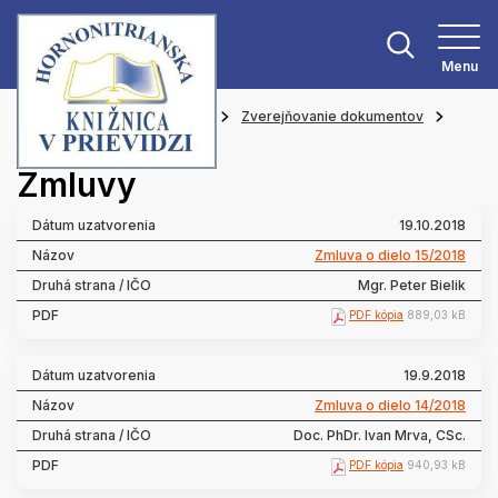
Menu
Hlavná stránka
O knižnici
Zverejňovanie dokumentov
Zmluvy
Zmluvy
19.10.2018
Zmluva o dielo 15/2018
Mgr. Peter Bielik
PDF kópia
889,03 kB
19.9.2018
Zmluva o dielo 14/2018
Doc. PhDr. Ivan Mrva, CSc.
PDF kópia
940,93 kB