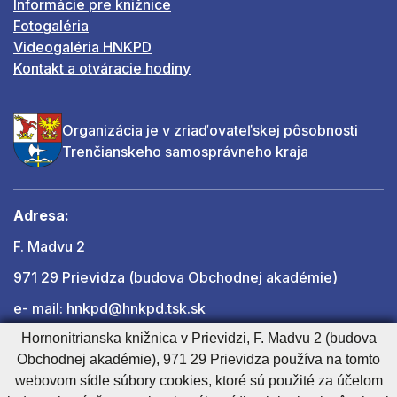
Informácie pre knižnice
Fotogaléria
Videogaléria HNKPD
Kontakt a otváracie hodiny
Organizácia je v zriaďovateľskej pôsobnosti
Trenčianskeho samosprávneho kraja
Adresa:
F. Madvu 2
971 29 Prievidza (budova Obchodnej akadémie)
e- mail:
hnkpd@hnkpd.tsk.sk
Hornonitrianska knižnica v Prievidzi, F. Madvu 2 (budova
Obchodnej akadémie), 971 29 Prievidza používa na tomto
Ďalšie kontakty
webovom sídle súbory cookies, ktoré sú použité za účelom