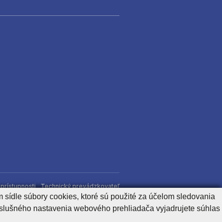
)
prístupnosti
Technický prevádzkovateľ
 sídle súbory cookies, ktoré sú použité za účelom sledovania
íslušného nastavenia webového prehliadača vyjadrujete súhlas
Generuje
CMS BUXUS