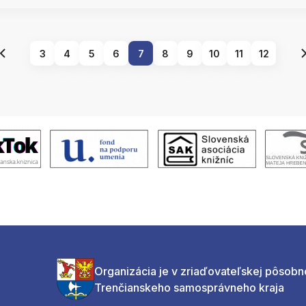
3
4
5
6
7
8
9
10
11
12
Organizácia je v zriaďovateľskej pôsobn
Trenčianskeho samosprávneho kraja