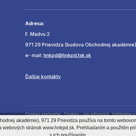
Adresa:
F. Madvu 2
971 29 Prievidza (budova Obchodnej akadémie
e- mail:
hnkpd@hnkpd.tsk.sk
Ďalšie kontakty
Cookies nastavenie
Cookies - viac informácií
Vyhlásenie o 
chodnej akadémie), 971 29 Prievidza používa na tomto webovom
Správca obsahu
a webových stránok www.hnkpd.sk. Prehliadaním a použitím pr
s ich používaním.