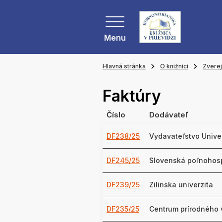
Menu
Hlavná stránka
O knižnici
Zvere
Faktúry
Číslo
Dodávateľ
DF238/25
Vydavateľstvo Univer
DF245/25
Slovenská poľnohosp
DF239/25
Zilinska univerzita
DF235/25
Centrum prírodného 