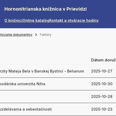
Hornonitrianska knižnica v Prievidzi
O knižnici
Online katalóg
Kontakt a otváracie hodiny
jňovanie dokumentov
Faktúry
Dátum doruč
zity Mateja Bela v Banskej Bystrici - Belianum
2025-10-27
odárska univerzita Nitra
2025-10-30
2025-10-28
vzdelávania a sebestačnosti
2025-10-23