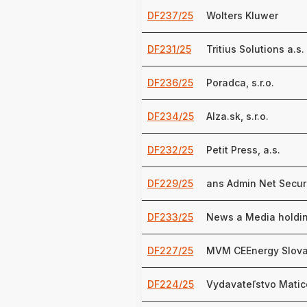
DF237/25
Wolters Kluwer
DF231/25
Tritius Solutions a.s.
DF236/25
Poradca, s.r.o.
DF234/25
Alza.sk, s.r.o.
DF232/25
Petit Press, a.s.
DF229/25
ans Admin Net Securit
DF233/25
News a Media holdi
DF227/25
MVM CEEnergy Slovak
DF224/25
Vydavateľstvo Matice