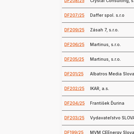
DF208/25
Crystal Consulting, s.
DF207/25
Daffer spol. s.r.o
DF209/25
Zásah 7, s.r.o.
DF206/25
Martinus, s.r.o.
DF205/25
Martinus, s.r.o.
DF201/25
Albatros Media Slovak
DF202/25
IKAR, a.s.
DF204/25
František Ďurina
DF203/25
Vydavateľstvo SLOVAR
DF199/25
MVM CEEnergy Slovak