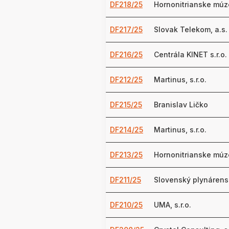
DF218/25
Hornonitrianske múz
DF217/25
Slovak Telekom, a.s.
DF216/25
Centrála KINET s.r.o.
DF212/25
Martinus, s.r.o.
DF215/25
Branislav Ličko
DF214/25
Martinus, s.r.o.
DF213/25
Hornonitrianske múz
DF211/25
Slovenský plynárensk
DF210/25
UMA, s.r.o.