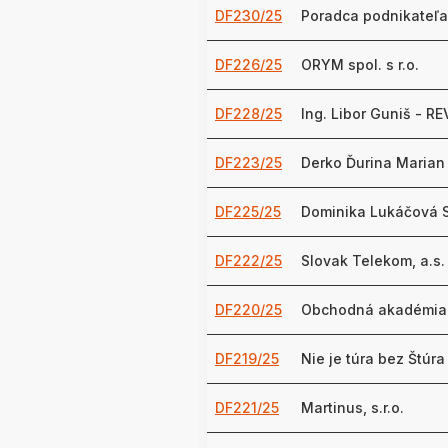
DF230/25
Poradca podnikateľa,
DF226/25
ORYM spol. s r.o.
DF228/25
Ing. Libor Guniš - R
DF223/25
Derko Ďurina Marian
DF225/25
Dominika Lukáčová 
DF222/25
Slovak Telekom, a.s.
DF220/25
Obchodná akadémia
DF219/25
Nie je túra bez Štúra s
DF221/25
Martinus, s.r.o.