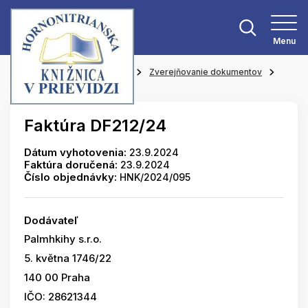
Menu
Hlavná stránka
O knižnici
Zverejňovanie dokumentov
Faktúry
Faktúra DF212/24
Dátum vyhotovenia:
23.9.2024
Faktúra doručená:
23.9.2024
Číslo objednávky:
HNK/2024/095
Dodávateľ
Palmhkihy s.r.o.
5. května 1746/22
140 00 Praha
IČO: 28621344