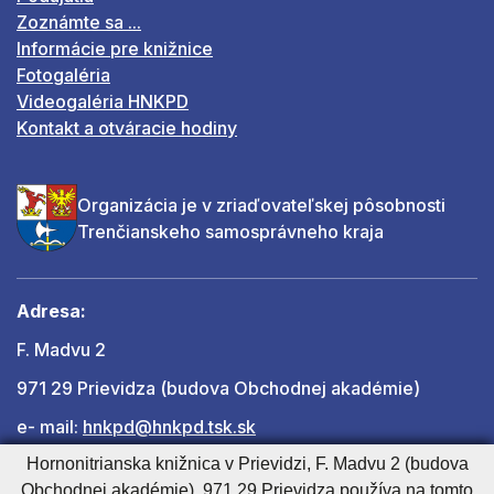
Zoznámte sa ...
Informácie pre knižnice
Fotogaléria
Videogaléria HNKPD
Kontakt a otváracie hodiny
Organizácia je v zriaďovateľskej pôsobnosti
Trenčianskeho samosprávneho kraja
Adresa:
F. Madvu 2
971 29 Prievidza (budova Obchodnej akadémie)
e- mail:
hnkpd@hnkpd.tsk.sk
Hornonitrianska knižnica v Prievidzi, F. Madvu 2 (budova
Obchodnej akadémie), 971 29 Prievidza používa na tomto