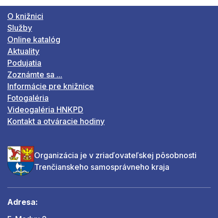
O knižnici
Služby
Online katalóg
Aktuality
Podujatia
Zoznámte sa ...
Informácie pre knižnice
Fotogaléria
Videogaléria HNKPD
Kontakt a otváracie hodiny
Organizácia je v zriaďovateľskej pôsobnosti
Trenčianskeho samosprávneho kraja
Adresa: