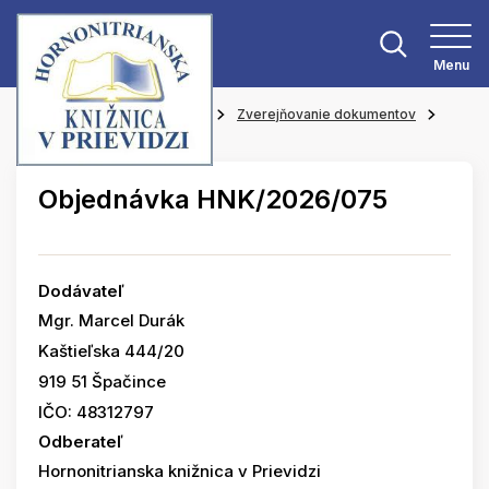
Menu
Hlavná stránka
O knižnici
Zverejňovanie dokumentov
Objednávky
Objednávka HNK/2026/075
Dodávateľ
Mgr. Marcel Durák
Kaštieľska 444/20
919 51 Špačince
IČO: 48312797
Odberateľ
Hornonitrianska knižnica v Prievidzi