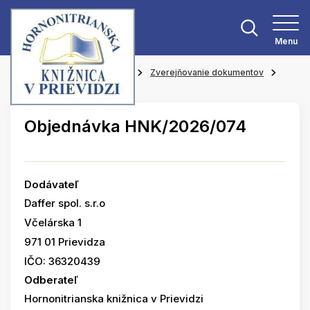
Menu
Hlavná stránka
O knižnici
Zverejňovanie dokumentov
Objednávky
Objednávka HNK/2026/074
Dodávateľ
Daffer spol. s.r.o
Včelárska 1
971 01 Prievidza
IČO: 36320439
Odberateľ
Hornonitrianska knižnica v Prievidzi