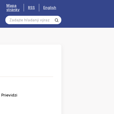
Mapa
RSS
English
stránky
 Prievidzi