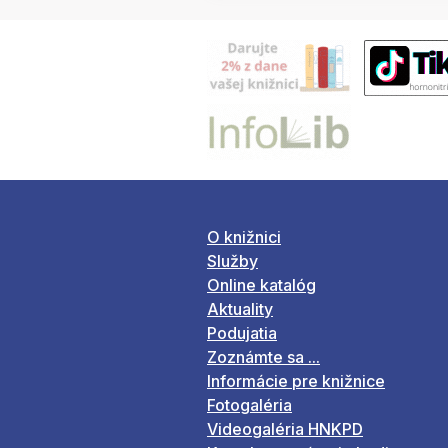
O knižnici
Služby
Online katalóg
Aktuality
Podujatia
Zoznámte sa ...
Informácie pre knižnice
Fotogaléria
Videogaléria HNKPD