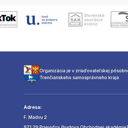
Organizácia je v zriaďovateľskej pôsobn
Trenčianskeho samosprávneho kraja
Adresa:
F. Madvu 2
971 29 Prievidza (budova Obchodnej akadémie