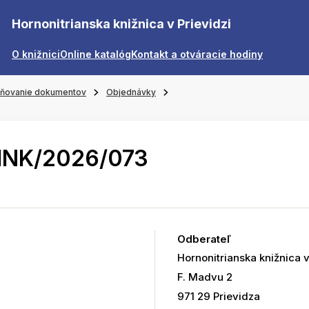
Hornonitrianska knižnica v Prievidzi
O knižnici
Online katalóg
Kontakt a otváracie hodiny
jňovanie dokumentov
Objednávky
HNK/2026/073
Odberateľ
Hornonitrianska knižnica v
F. Madvu 2
971 29 Prievidza