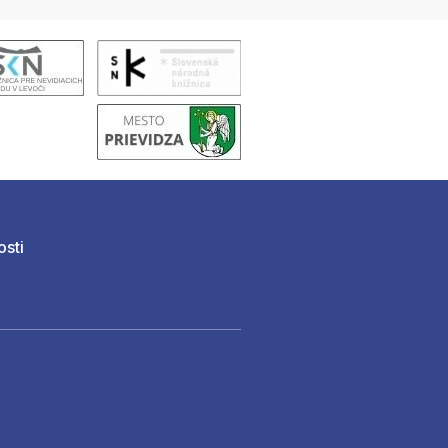
osti
)