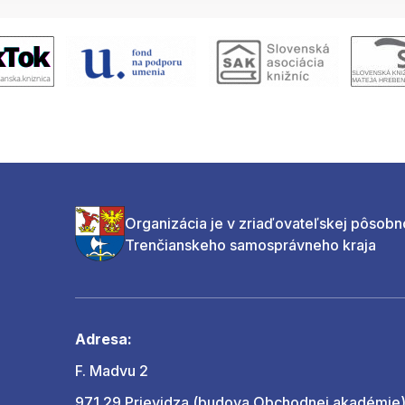
Organizácia je v zriaďovateľskej pôsobn
Trenčianskeho samosprávneho kraja
Adresa:
F. Madvu 2
971 29 Prievidza (budova Obchodnej akadémie