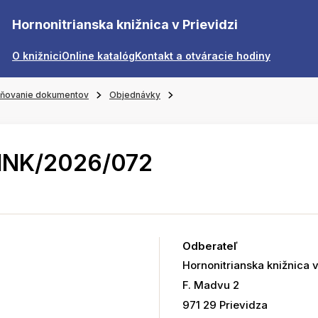
Hornonitrianska knižnica v Prievidzi
O knižnici
Online katalóg
Kontakt a otváracie hodiny
jňovanie dokumentov
Objednávky
HNK/2026/072
Odberateľ
Hornonitrianska knižnica v
F. Madvu 2
971 29 Prievidza