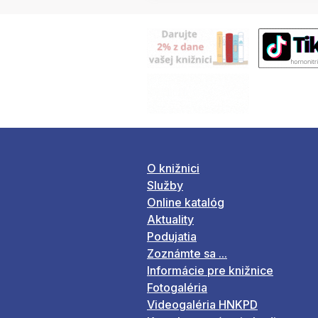
O knižnici
Služby
Online katalóg
Aktuality
Podujatia
Zoznámte sa ...
Informácie pre knižnice
Fotogaléria
Videogaléria HNKPD