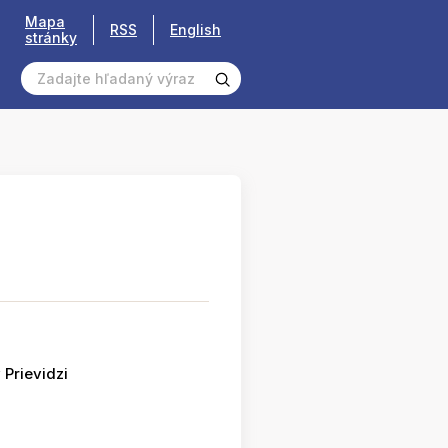
Mapa
RSS
English
stránky
 Prievidzi