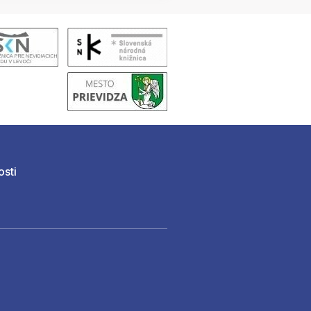
osti
)