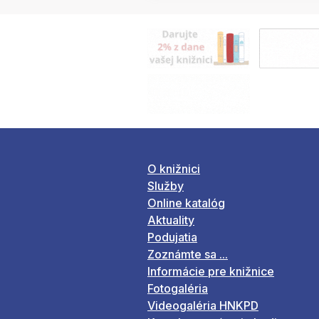
O knižnici
Služby
Online katalóg
Aktuality
Podujatia
Zoznámte sa ...
Informácie pre knižnice
Fotogaléria
Videogaléria HNKPD