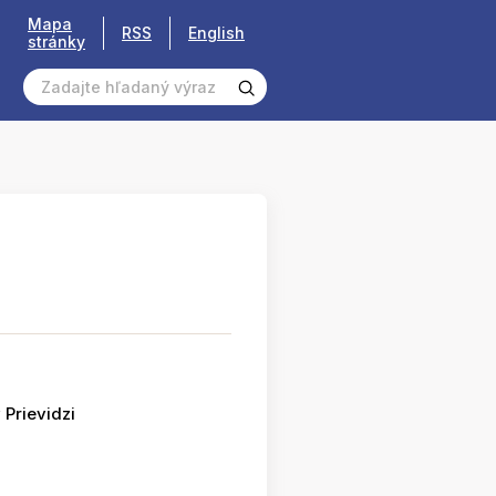
Mapa
RSS
English
stránky
 Prievidzi