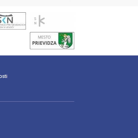
osti
)