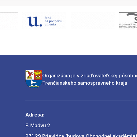
Organizácia je v zriaďovateľskej pôsobn
Trenčianskeho samosprávneho kraja
Adresa:
F. Madvu 2
971 29 Prievidza (budova Obchodnej akadémie