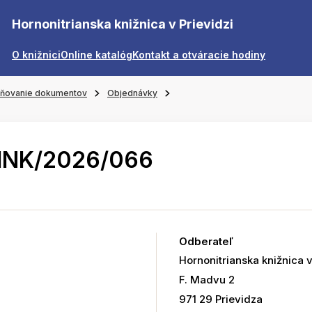
Hornonitrianska knižnica v Prievidzi
O knižnici
Online katalóg
Kontakt a otváracie hodiny
jňovanie dokumentov
Objednávky
HNK/2026/066
Odberateľ
Hornonitrianska knižnica v
F. Madvu 2
971 29 Prievidza