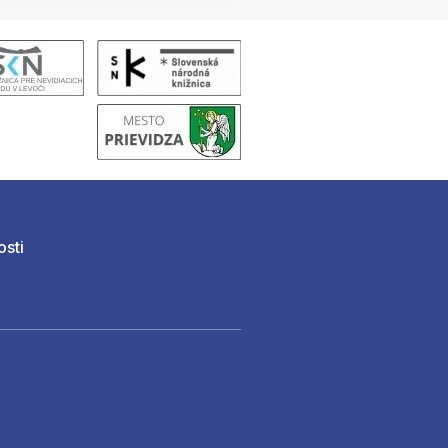
osti
)