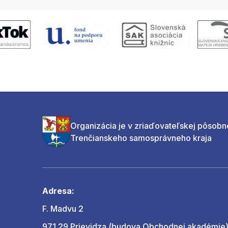
Organizácia je v zriaďovateľskej pôsobn
Trenčianskeho samosprávneho kraja
Adresa:
F. Madvu 2
971 29 Prievidza (budova Obchodnej akadémie