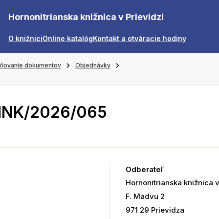
Hornonitrianska knižnica v Prievidzi
O knižnici
Online katalóg
Kontakt a otváracie hodiny
jňovanie dokumentov
Objednávky
HNK/2026/065
Odberateľ
Hornonitrianska knižnica v
F. Madvu 2
971 29 Prievidza