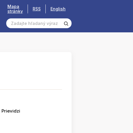
Mapa
RSS
English
stránky
 Prievidzi