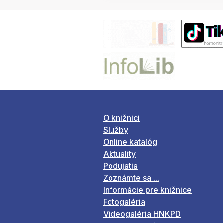
O knižnici
Služby
Online katalóg
Aktuality
Podujatia
Zoznámte sa ...
Informácie pre knižnice
Fotogaléria
Videogaléria HNKPD