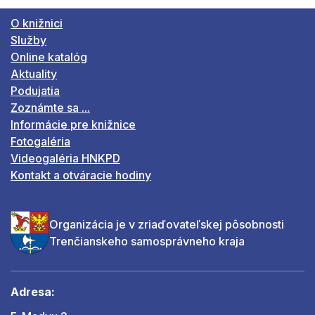
O knižnici
Služby
Online katalóg
Aktuality
Podujatia
Zoznámte sa ...
Informácie pre knižnice
Fotogaléria
Videogaléria HNKPD
Kontakt a otváracie hodiny
Organizácia je v zriaďovateľskej pôsobnosti
Trenčianskeho samosprávneho kraja
Adresa: