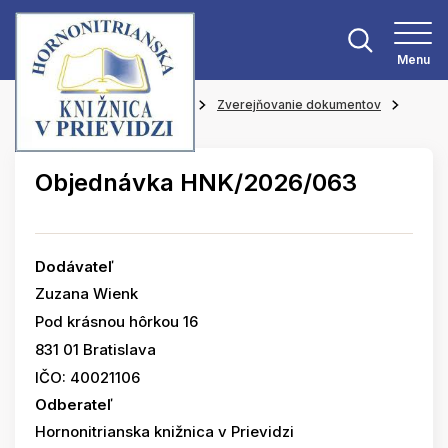
Menu
Hlavná stránka
O knižnici
Zverejňovanie dokumentov
Objednávky
Objednávka HNK/2026/063
Dodávateľ
Zuzana Wienk
Pod krásnou hôrkou 16
831 01 Bratislava
IČO: 40021106
Odberateľ
Hornonitrianska knižnica v Prievidzi