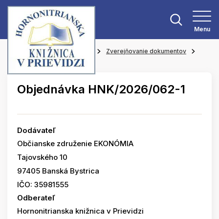
Menu
Hlavná stránka
O knižnici
Zverejňovanie dokumentov
Objednávky
Objednávka HNK/2026/062-1
Dodávateľ
Občianske združenie EKONÓMIA
Tajovského 10
97405 Banská Bystrica
IČO: 35981555
Odberateľ
Hornonitrianska knižnica v Prievidzi