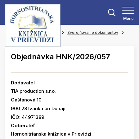
Menu
Hlavná stránka
O knižnici
Zverejňovanie dokumentov
Objednávky
Objednávka HNK/2026/057
Dodávateľ
TIA production s.r.o.
Gaštanová 10
900 28 Ivanka pri Dunaji
IČO: 44971389
Odberateľ
Hornonitrianska knižnica v Prievidzi