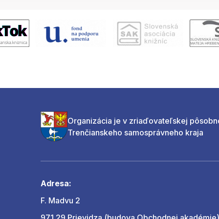
Organizácia je v zriaďovateľskej pôsobn
Trenčianskeho samosprávneho kraja
Adresa:
F. Madvu 2
971 29 Prievidza (budova Obchodnej akadémie