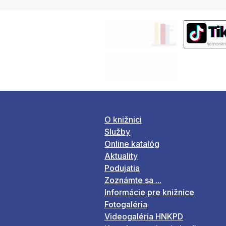
O knižnici
Služby
Online katalóg
Aktuality
Podujatia
Zoznámte sa ...
Informácie pre knižnice
Fotogaléria
Videogaléria HNKPD