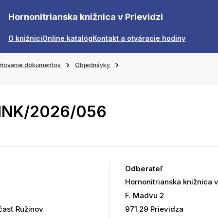
Hornonitrianska knižnica v Prievidzi
O knižnici
Online katalóg
Kontakt a otváracie hodiny
jňovanie dokumentov
Objednávky
HNK/2026/056
Odberateľ
Hornonitrianska knižnica v
F. Madvu 2
časť Ružinov
971 29 Prievidza