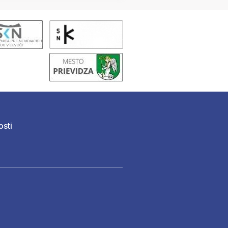
osti
)