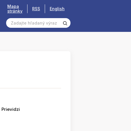
Mapa
RSS
English
stránky
 Prievidzi