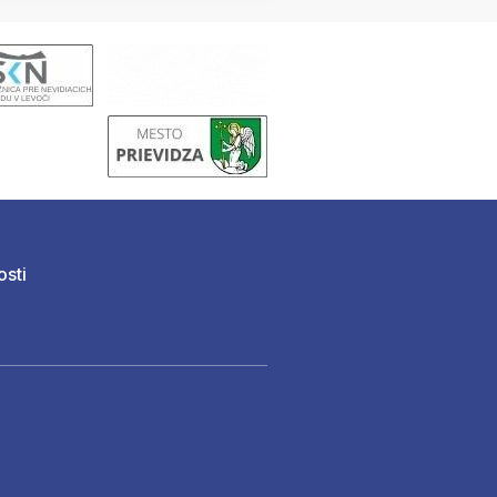
osti
)