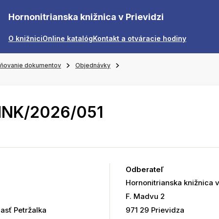
Hornonitrianska knižnica v Prievidzi
O knižnici
Online katalóg
Kontakt a otváracie hodiny
jňovanie dokumentov
Objednávky
HNK/2026/051
Odberateľ
Hornonitrianska knižnica v
F. Madvu 2
časť Petržalka
971 29 Prievidza