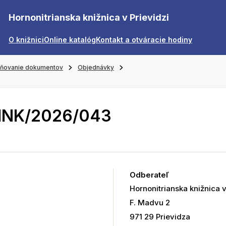
Hornonitrianska knižnica v Prievidzi
O knižnici
Online katalóg
Kontakt a otváracie hodiny
jňovanie dokumentov
Objednávky
HNK/2026/043
Odberateľ
Hornonitrianska knižnica v
F. Madvu 2
971 29 Prievidza