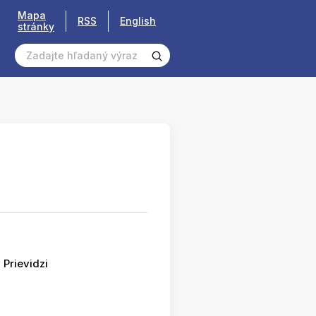
Mapa
RSS
English
stránky
 Prievidzi