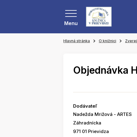
Menu
Hlavná stránka
O knižnici
Zvere
Objednávka 
Dodávateľ
Nadežda Mrižová - ARTES
Záhradnícka
971 01 Prievidza