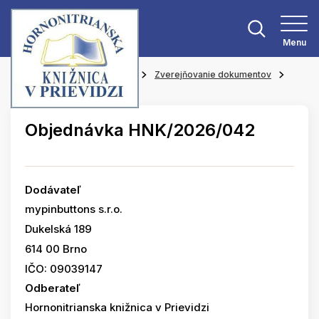
Menu
Hlavná stránka
O knižnici
Zverejňovanie dokumentov
Objednávky
Objednávka HNK/2026/042
Dodávateľ
mypinbuttons s.r.o.
Dukelská 189
614 00 Brno
IČO: 09039147
Odberateľ
Hornonitrianska knižnica v Prievidzi