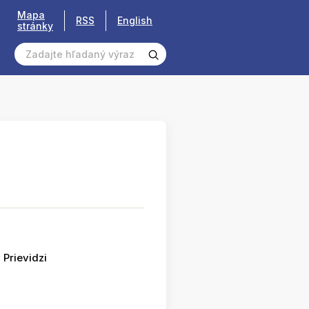
Mapa
RSS
English
stránky
 Prievidzi