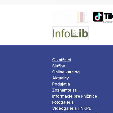
O knižnici
Služby
Online katalóg
Aktuality
Podujatia
Zoznámte sa ...
Informácie pre knižnice
Fotogaléria
Videogaléria HNKPD