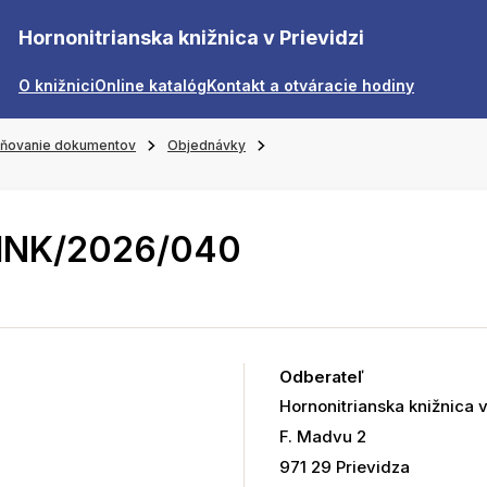
Hornonitrianska knižnica v Prievidzi
O knižnici
Online katalóg
Kontakt a otváracie hodiny
jňovanie dokumentov
Objednávky
HNK/2026/040
Odberateľ
Hornonitrianska knižnica v
F. Madvu 2
971 29 Prievidza