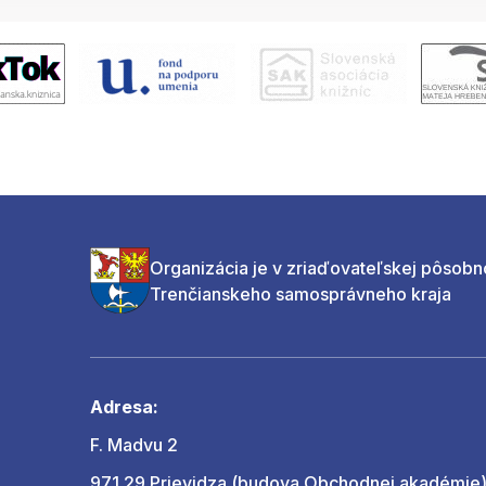
Organizácia je v zriaďovateľskej pôsobn
Trenčianskeho samosprávneho kraja
Adresa:
F. Madvu 2
971 29 Prievidza (budova Obchodnej akadémie