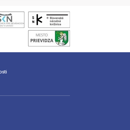
osti
)