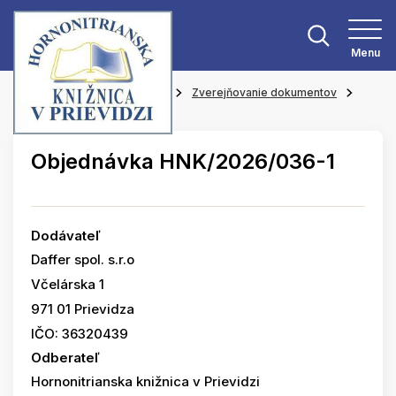
Menu
Hlavná stránka
O knižnici
Zverejňovanie dokumentov
Objednávky
Objednávka HNK/2026/036-1
Dodávateľ
Daffer spol. s.r.o
Včelárska 1
971 01 Prievidza
IČO: 36320439
Odberateľ
Hornonitrianska knižnica v Prievidzi