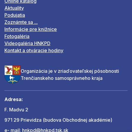
Online katalóg
Aktuality
Podujatia
Zoznámte sa ...
Informácie pre knižnice
Fotogaléria
Videogaléria HNKPD
Kontakt a otváracie hodiny
Organizácia je v zriaďovateľskej pôsobnosti
Trenčianskeho samosprávneho kraja
Adresa:
F. Madvu 2
971 29 Prievidza (budova Obchodnej akadémie)
e- mail:
hnkpd@hnkpd.tsk.sk