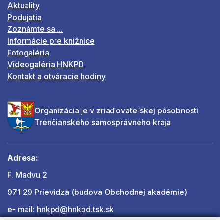
Aktuality
Podujatia
Zoznámte sa ...
Informácie pre knižnice
Fotogaléria
Videogaléria HNKPD
Kontakt a otváracie hodiny
Organizácia je v zriaďovateľskej pôsobnosti
Trenčianskeho samosprávneho kraja
Adresa:
F. Madvu 2
971 29 Prievidza (budova Obchodnej akadémie)
e- mail:
hnkpd@hnkpd.tsk.sk