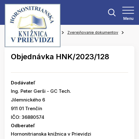
Menu
Hlavná stránka
O knižnici
Zverejňovanie dokumentov
Objednávky
Objednávka HNK/2023/128
Dodávateľ
Ing. Peter Gerši - GC Tech.
Jilemnického 6
911 01 Trenčín
IČO: 36880574
Odberateľ
Hornonitrianska knižnica v Prievidzi