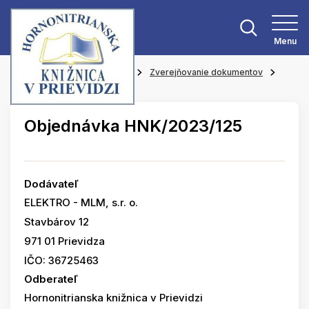
Menu
Hlavná stránka
O knižnici
Zverejňovanie dokumentov
Objednávky
Objednávka HNK/2023/125
Dodávateľ
ELEKTRO - MLM, s.r. o.
Stavbárov 12
971 01 Prievidza
IČO: 36725463
Odberateľ
Hornonitrianska knižnica v Prievidzi