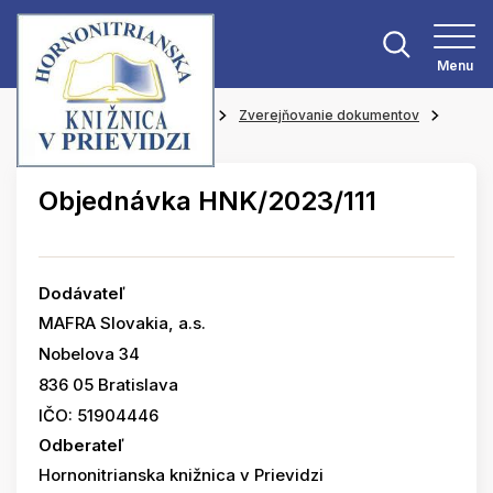
Menu
Hlavná stránka
O knižnici
Zverejňovanie dokumentov
Objednávky
Objednávka HNK/2023/111
Dodávateľ
MAFRA Slovakia, a.s.
Nobelova 34
836 05 Bratislava
IČO: 51904446
Odberateľ
Hornonitrianska knižnica v Prievidzi