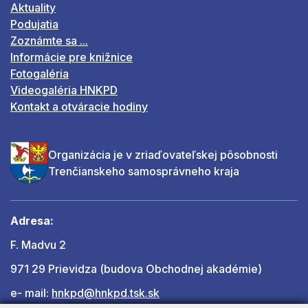
Aktuality
Podujatia
Zoznámte sa ...
Informácie pre knižnice
Fotogaléria
Videogaléria HNKPD
Kontakt a otváracie hodiny
Organizácia je v zriaďovateľskej pôsobnosti
Trenčianskeho samosprávneho kraja
Adresa:
F. Madvu 2
971 29 Prievidza (budova Obchodnej akadémie)
e- mail:
hnkpd@hnkpd.tsk.sk